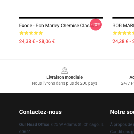
-20%
Exode - Bob Marley Chemise Classique
BOB MARL
24,38 € - 28,06 €
24,38 € - 
Footer
Livraison mondiale
Ac
Nous livrons dans plus de 200 pays
24/7 Pr
Contactez-nous
Notre so
Our Head Office
: 625 W Adams St, Chicago, IL
À propos de
60661
Conditions g