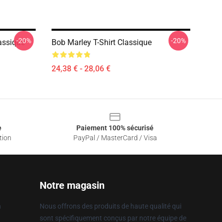
-20%
-20%
lassique
Bob Marley T-Shirt Classique
24,38 € - 28,06 €
e
Paiement 100% sécurisé
tion
PayPal / MasterCard / Visa
Notre magasin
n
Nous offrons des produits de haute qualité qui
sont spécifiquement conçus par notre équipe de