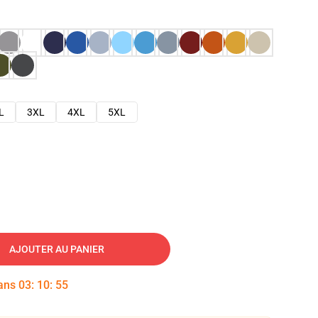
L
3XL
4XL
5XL
AJOUTER AU PANIER
dans
03
:
10
:
54