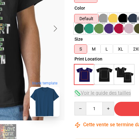
Color
Default
Size
S
M
L
XL
2X
Print Location
blank template
Voir le guide des tailles
Quantity
Cette vente se termine 