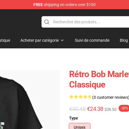
FREE
shipping on orders over $100
ore
tique
Acheter par catégorie
Suivi de commande
Blog
Rétro Bob Marley
Classique
(3 customer reviews
€30.48
€24.38
-20%
$26.50
Type
Unisex