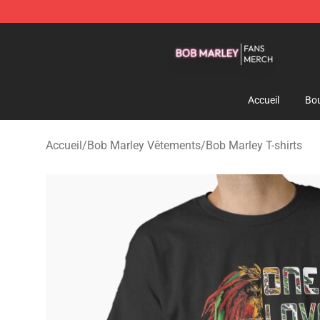
Bob Marley Shop - Official Bob Marley Merchandise St
Accueil
Bou
Accueil
/
Bob Marley Vêtements
/
Bob Marley T-shirts