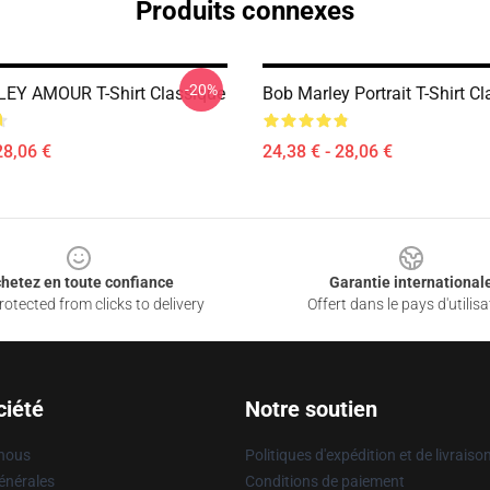
Produits connexes
-20%
EY AMOUR T-Shirt Classique
Bob Marley Portrait T-Shirt C
28,06 €
24,38 € - 28,06 €
hetez en toute confiance
Garantie international
otected from clicks to delivery
Offert dans le pays d'utilisa
ciété
Notre soutien
 nous
Politiques d'expédition et de livraiso
énérales
Conditions de paiement