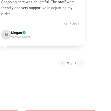
Shopping here was delightful. The staff were
friendly and very supportive in adjusting my
order.
Apr 7, 2025
Megan
M
Verified owner
1
/
1