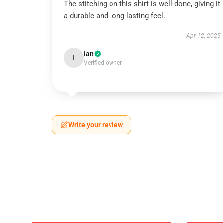
The stitching on this shirt is well-done, giving it
a durable and long-lasting feel.
Apr 12, 2025
Ian
I
Verified owner
Write your review