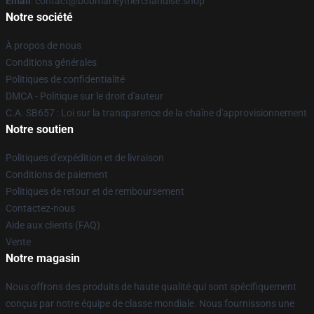
Email
: contact@bobmarleymerchandise.shop
Notre société
À propos de nous
Conditions générales
Politiques de confidentialité
DMCA - Politique sur le droit d'auteur
C.A. SB657 : Loi sur la transparence de la chaîne d'approvisionnement
Notre soutien
Politiques d'expédition et de livraison
Conditions de paiement
Politiques de retour et de remboursement
Contactez-nous
Aide aux clients (FAQ)
Vente
Notre magasin
Nous offrons des produits de haute qualité qui sont spécifiquement
conçus par notre équipe de classe mondiale. Nous fournissons une