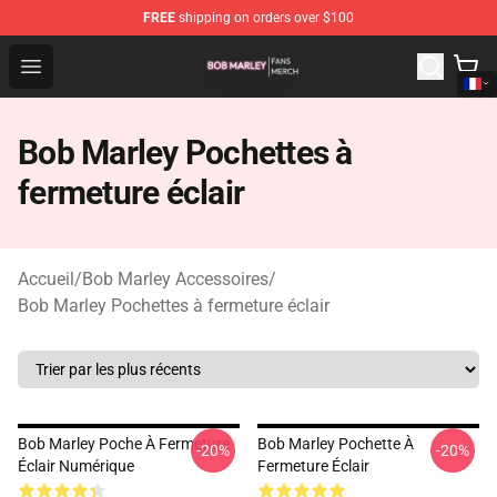
FREE
shipping on orders over $100
Bob Marley Shop - Official Bob Marley Merchandise Stor
Open menu
Bob Marley Pochettes à
fermeture éclair
Accueil
/
Bob Marley Accessoires
/
Bob Marley Pochettes à fermeture éclair
Bob Marley Poche À Fermeture
Bob Marley Pochette À
-20%
-20%
Éclair Numérique
Fermeture Éclair