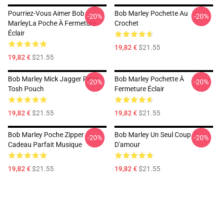
Pourriez-Vous Aimer Bob
Bob Marley Pochette Au
-20%
-20%
MarleyLa Poche À Fermeture
Crochet
Éclair
19,82 €
$21.55
19,82 €
$21.55
Bob Marley Mick Jagger Peter
Bob Marley Pochette À
-20%
-20%
Tosh Pouch
Fermeture Éclair
19,82 €
$21.55
19,82 €
$21.55
Bob Marley Poche Zipper
Bob Marley Un Seul Coup
-20%
-20%
Cadeau Parfait Musique
D'amour
19,82 €
$21.55
19,82 €
$21.55