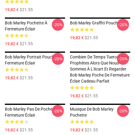
19,82 €
$21.55
Bob Marley Pochette À
Bob Marley Graffiti Pouch
-20%
-20%
Fermeture Éclair
19,82 €
$21.55
19,82 €
$21.55
Bob Marley Portrait Pouche À
Combien De Temps Tueront Nos
-20%
-20%
Fermeture Éclair
Prophètes Alors Que Nous
Sommes À L'écart Et Regarder
Bob Marley Poche De Fermeture
19,82 €
$21.55
Éclair Cadeau Parfait
19,82 €
$21.55
Bob Marley Pas De Poche À
Musique De Bob Marley
-20%
-20%
Fermeture Éclair
Pochette
19,82 €
$21.55
19,82 €
$21.55