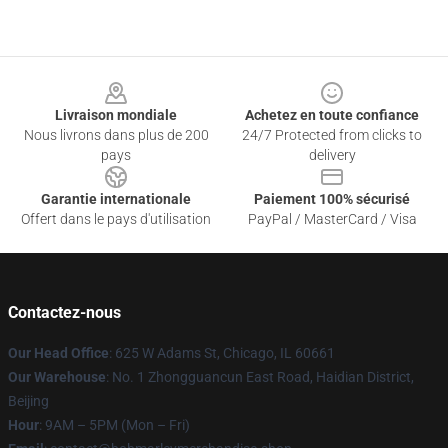
Footer
Livraison mondiale
Achetez en toute confiance
Nous livrons dans plus de 200
24/7 Protected from clicks to
pays
delivery
Garantie internationale
Paiement 100% sécurisé
Offert dans le pays d'utilisation
PayPal / MasterCard / Visa
Contactez-nous
Our Head Office
: 625 W Adams St, Chicago, IL 60661
Our Warehouse
: No. 1 Zhongguancun East Road, Haidian District,
Beijing
Hour
: 9AM – 5PM (Mon – Fri)