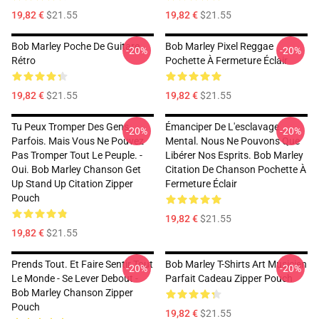
19,82 €
$21.55
19,82 €
$21.55
Bob Marley Poche De Guitare
Bob Marley Pixel Reggae
-20%
-20%
Rétro
Pochette À Fermeture Éclair
19,82 €
$21.55
19,82 €
$21.55
Tu Peux Tromper Des Gens
Émanciper De L'esclavage
-20%
-20%
Parfois. Mais Vous Ne Pouvez
Mental. Nous Ne Pouvons Que
Pas Tromper Tout Le Peuple. -
Libérer Nos Esprits. Bob Marley
Oui. Bob Marley Chanson Get
Citation De Chanson Pochette À
Up Stand Up Citation Zipper
Fermeture Éclair
Pouch
19,82 €
$21.55
19,82 €
$21.55
Prends Tout. Et Faire Sentir Tout
Bob Marley T-Shirts Art Musicien
-20%
-20%
Le Monde - Se Lever Debout -
Parfait Cadeau Zipper Pouch
Bob Marley Chanson Zipper
Pouch
19,82 €
$21.55