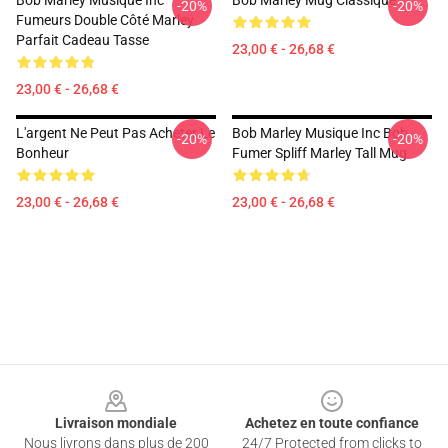
Bob Marley Musique Inc
Bob Marley Mug Classique
-20%
-20%
Fumeurs Double Côté Marley
Parfait Cadeau Tasse
23,00 € - 26,68 €
23,00 € - 26,68 €
L'argent Ne Peut Pas Acheter Le
Bob Marley Musique Inc Bob
-20%
-20%
Bonheur
Fumer Spliff Marley Tall Mug
23,00 € - 26,68 €
23,00 € - 26,68 €
Footer
Livraison mondiale
Achetez en toute confiance
Nous livrons dans plus de 200
24/7 Protected from clicks to