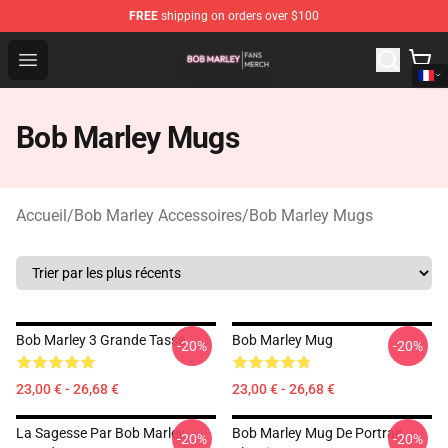
FREE
shipping on orders over $100
Bob Marley Shop - Official Bob Marley Merchandise Stor
Open menu
Bob Marley Mugs
Accueil
/
Bob Marley Accessoires
/
Bob Marley Mugs
Bob Marley 3 Grande Tasse
Bob Marley Mug
-20%
-20%
23,00 € - 26,68 €
23,00 € - 26,68 €
La Sagesse Par Bob Marley
Bob Marley Mug De Portrait
-20%
-20%