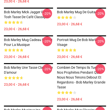
23,00 € - 26,68 €
Bob Marley Mick Jagger Peter
Bob Marley Mug De Guitare
-20%
-20%
Tosh Tasse De Café Classique
23,00 € - 26,68 €
23,00 € - 26,68 €
Bob Marley Mug Cadeau Parfait
Portrait Mug De Bob Marley
-20%
-20%
Pour La Musique
Visage
23,00 € - 26,68 €
23,00 € - 26,68 €
Bob Marley Une Tasse Classique
Combien De Temps Ils Tueront
-20%
-20%
D'amour
Nos Prophètes Pendant Que
Nous Nous Tenons Debout Et
Regardons - Bob Marley Grande
23,00 € - 26,68 €
Tasse
23,00 € - 26,68 €