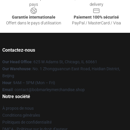
pays
delivery
Garantie internationale
Paiement 100% sécurisé
Offert dans le pays d'utilisation
PayPal / MasterCard / Visa
Contactez-nous
Our Head Office
: 625 W Adams St, Chicago, IL 60661
Our Warehouse
: No. 1 Zhongguancun East Road, Haidian District,
Beijing
Hour
: 9AM – 5PM (Mon – Fri)
Email
: contact@bobmarleymerchandise.shop
Notre société
À propos de nous
Conditions générales
Politiques de confidentialité
DMCA - Politique sur le droit d'auteur