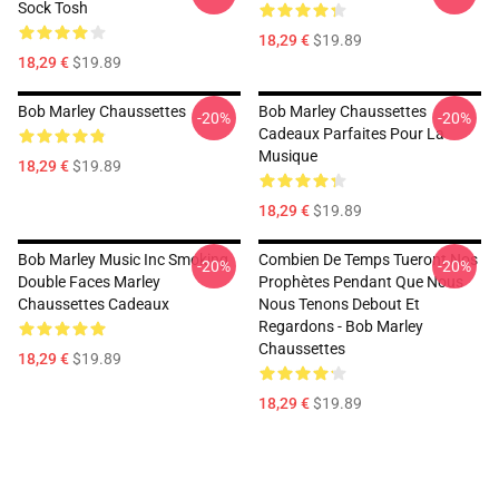
Sock Tosh
18,29 €
$19.89
18,29 €
$19.89
Bob Marley Chaussettes
Bob Marley Chaussettes
-20%
-20%
Cadeaux Parfaites Pour La
Musique
18,29 €
$19.89
18,29 €
$19.89
Bob Marley Music Inc Smoking
Combien De Temps Tueront Nos
-20%
-20%
Double Faces Marley
Prophètes Pendant Que Nous
Chaussettes Cadeaux
Nous Tenons Debout Et
Regardons - Bob Marley
Chaussettes
18,29 €
$19.89
18,29 €
$19.89