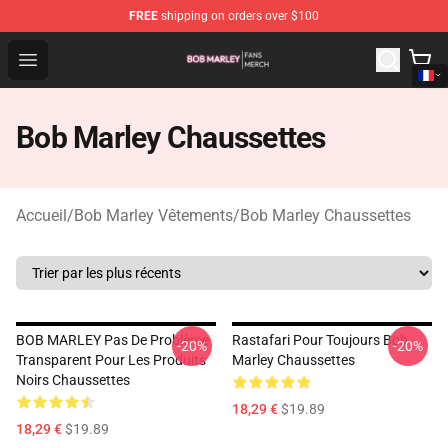
FREE
shipping on orders over $100
Bob Marley Shop - Official Bob Marley Merchandise Stor
Open menu
Bob Marley Chaussettes
Accueil
/
Bob Marley Vêtements
/
Bob Marley Chaussettes
BOB MARLEY Pas De Problème
Rastafari Pour Toujours Bob
-20%
-20%
Transparent Pour Les Produits
Marley Chaussettes
Noirs Chaussettes
18,29 €
$19.89
18,29 €
$19.89