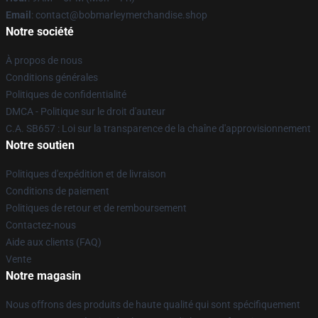
Email
: contact@bobmarleymerchandise.shop
Notre société
À propos de nous
Conditions générales
Politiques de confidentialité
DMCA - Politique sur le droit d'auteur
C.A. SB657 : Loi sur la transparence de la chaîne d'approvisionnement
Notre soutien
Politiques d'expédition et de livraison
Conditions de paiement
Politiques de retour et de remboursement
Contactez-nous
Aide aux clients (FAQ)
Vente
Notre magasin
Nous offrons des produits de haute qualité qui sont spécifiquement