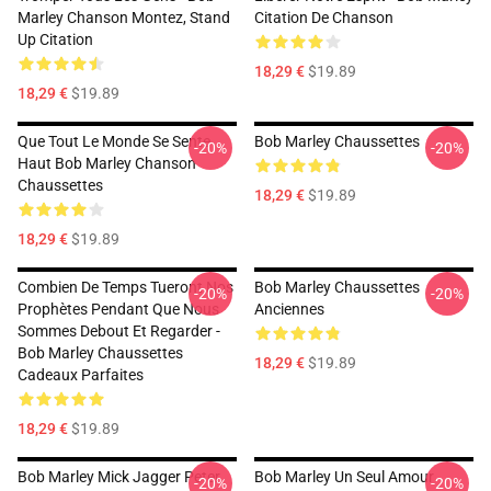
Marley Chanson Montez, Stand
Citation De Chanson
Up Citation
18,29 €
$19.89
18,29 €
$19.89
Que Tout Le Monde Se Sente
Bob Marley Chaussettes
-20%
-20%
Haut Bob Marley Chanson
Chaussettes
18,29 €
$19.89
18,29 €
$19.89
Combien De Temps Tueront Nos
Bob Marley Chaussettes
-20%
-20%
Prophètes Pendant Que Nous
Anciennes
Sommes Debout Et Regarder -
Bob Marley Chaussettes
18,29 €
$19.89
Cadeaux Parfaites
18,29 €
$19.89
Bob Marley Mick Jagger Peter
Bob Marley Un Seul Amour
-20%
-20%