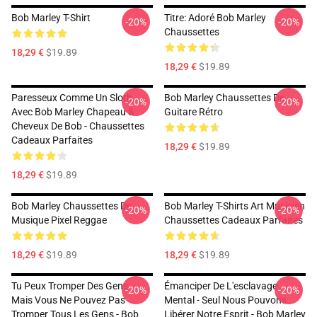
Bob Marley T-Shirt
Titre: Adoré Bob Marley
-20%
-20%
Chaussettes
18,29 €
$19.89
18,29 €
$19.89
Paresseux Comme Un Sloth
Bob Marley Chaussettes De
-20%
-20%
Avec Bob Marley Chapeau &
Guitare Rétro
Cheveux De Bob - Chaussettes
Cadeaux Parfaites
18,29 €
$19.89
18,29 €
$19.89
Bob Marley Chaussettes De
Bob Marley T-Shirts Art Musicien
-20%
-20%
Musique Pixel Reggae
Chaussettes Cadeaux Parfaites
18,29 €
$19.89
18,29 €
$19.89
Tu Peux Tromper Des Gens.
Émanciper De L'esclavage
-20%
-20%
Mais Vous Ne Pouvez Pas
Mental - Seul Nous Pouvons
Tromper Tous Les Gens - Bob
Libérer Notre Esprit - Bob Marley