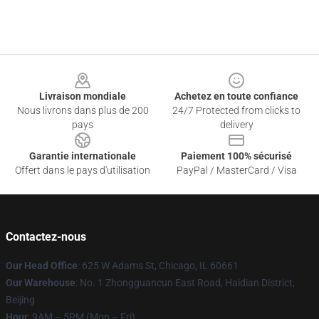
Footer
Livraison mondiale
Achetez en toute confiance
Nous livrons dans plus de 200
24/7 Protected from clicks to
pays
delivery
Garantie internationale
Paiement 100% sécurisé
Offert dans le pays d'utilisation
PayPal / MasterCard / Visa
Contactez-nous
Our Head Office
: 625 W Adams St, Chicago, IL 60661
Our Warehouse
: No. 1 Zhongguancun East Road, Haidian District,
Beijing
Hour
: 9AM – 5PM (Mon – Fri)