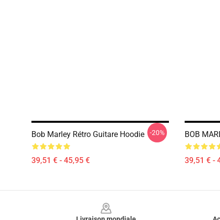
-20%
Bob Marley Rétro Guitare Hoodie
BOB MARL
39,51 € - 45,95 €
39,51 € - 
Footer
Livraison mondiale
Ac