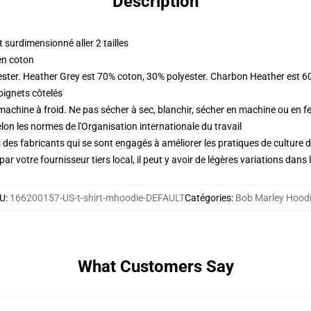
Description
surdimensionné aller 2 tailles
en coton
ester. Heather Grey est 70% coton, 30% polyester. Charbon Heather est 6
oignets côtelés
 machine à froid. Ne pas sécher à sec, blanchir, sécher en machine ou en fe
lon les normes de l'Organisation internationale du travail
des fabricants qui se sont engagés à améliorer les pratiques de culture du
ar votre fournisseur tiers local, il peut y avoir de légères variations dans 
U
:
166200157-US-t-shirt-mhoodie-DEFAULT
Catégories
:
Bob Marley Hood
What Customers Say