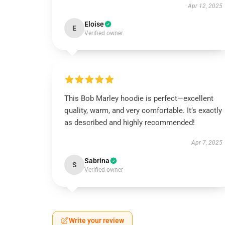
Apr 12, 2025
Eloise
E
Verified owner
This Bob Marley hoodie is perfect—excellent
quality, warm, and very comfortable. It’s exactly
as described and highly recommended!
Apr 7, 2025
Sabrina
S
Verified owner
Write your review