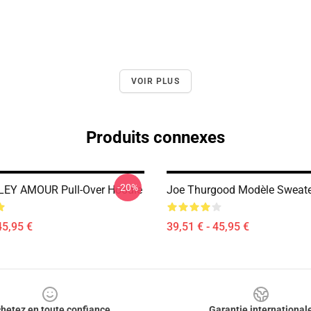
VOIR PLUS
Produits connexes
-20%
EY AMOUR Pull-Over Hoodie
Joe Thurgood Modèle Sweate
45,95 €
39,51 € - 45,95 €
hetez en toute confiance
Garantie international