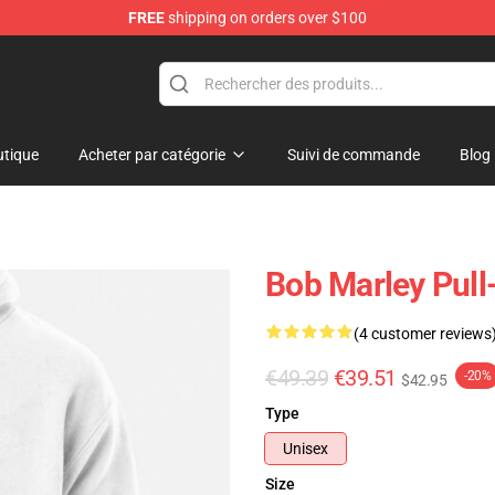
FREE
shipping on orders over $100
ore
tique
Acheter par catégorie
Suivi de commande
Blog
Bob Marley Pull
(4 customer reviews
€49.39
€39.51
-20%
$42.95
Type
Unisex
Size