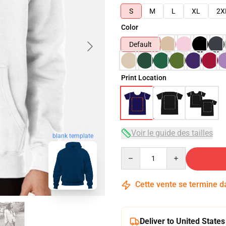
S
M
L
XL
2X
Color
Default
Print Location
Voir le guide des tailles
blank template
Quantity
Cette vente se termine 
Deliver to United States