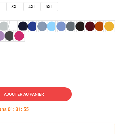
L
3XL
4XL
5XL
AJOUTER AU PANIER
dans
01
:
31
:
54