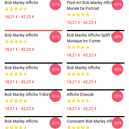
Bob Marley Affiche
Pixel Art Bob Marley Affiche
-20%
-20%
Murale De Portrait
18,21 € - 42,22 €
18,21 € - 42,22 €
Bob Marley Affiche
Bob Marley Affiche Spliff De
-20%
-20%
Musique Inc Fumer
18,21 € - 42,22 €
18,21 € - 42,22 €
Bob Marley Affiche
Bob Marley Affiche
-20%
-20%
18,21 € - 42,22 €
18,21 € - 42,22 €
Bob Marley Affiche T-Shirt
Affiche D'exode
-20%
-20%
18,21 € - 42,22 €
18,21 € - 42,22 €
Bob Marley Affiche
Conscient Bob Marley Affiche
-20%
-20%