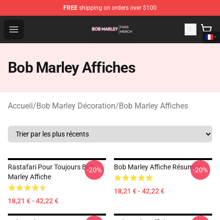
FREE
shipping on orders over $100
Bob Marley Shop - Official Bob Marley Merchandise Stor
Open menu
Bob Marley Affiches
Accueil
/
Bob Marley Décoration
/
Bob Marley Affiches
Rastafari Pour Toujours Bob
Bob Marley Affiche Résumée
-20%
-20%
Marley Affiche
18,21 € - 42,22 €
18,21 € - 42,22 €