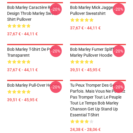
Bob Marley Caractère Rasta
Bob Marley Mick Jagger
-20%
-20%
Design Throb Marley Sweat-
Pullover Sweatshirt
Shirt Pullover
37,67 € - 44,11 €
37,67 € - 44,11 €
Bob Marley T-Shirt De Pull
Bob Marley Fumer Spliff
-20%
-20%
Transparent
Marley Pullover Hoodie
37,67 € - 44,11 €
39,51 € - 45,95 €
Bob Marley Pull-Over Hoodie
Tu Peux Tromper Des Gens
-20%
-20%
Parfois. Mais Vous Ne Pouvez
Pas Tromper Tout Le Peuple
39,51 € - 45,95 €
Tout Le Temps Bob Marley
Chanson Get Up Stand Up
Essential T-Shirt
24,38 € - 28,06 €