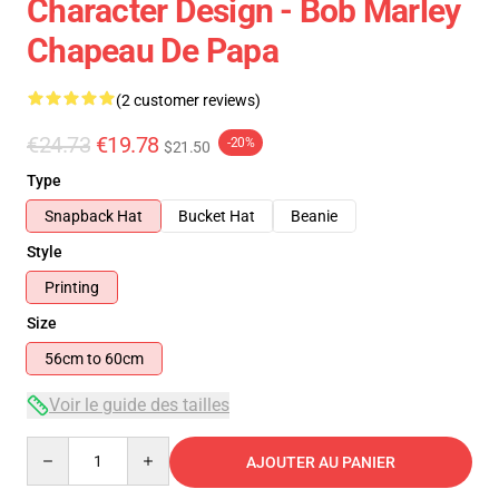
Character Design - Bob Marley
Chapeau De Papa
(2 customer reviews)
€24.73
€19.78
-20%
$21.50
Type
Snapback Hat
Bucket Hat
Beanie
Style
Printing
Size
56cm to 60cm
Voir le guide des tailles
Quantity
AJOUTER AU PANIER