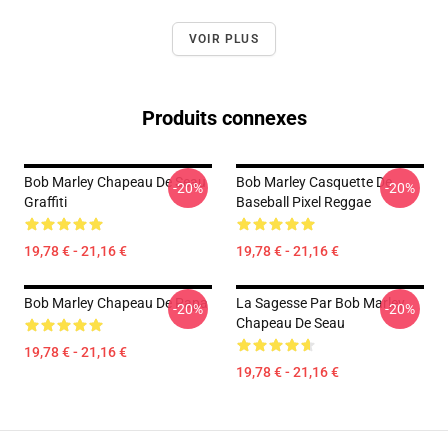
VOIR PLUS
Produits connexes
Bob Marley Chapeau De Seau
Bob Marley Casquette De
-20%
-20%
Graffiti
Baseball Pixel Reggae
19,78 € - 21,16 €
19,78 € - 21,16 €
Bob Marley Chapeau De Papa
La Sagesse Par Bob Marley
-20%
-20%
Chapeau De Seau
19,78 € - 21,16 €
19,78 € - 21,16 €
Footer