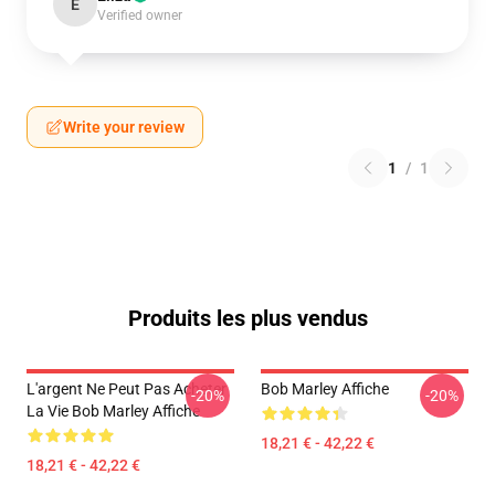
E
Verified owner
Write your review
1
/
1
Produits les plus vendus
L'argent Ne Peut Pas Acheter
Bob Marley Affiche
-20%
-20%
La Vie Bob Marley Affiche
18,21 € - 42,22 €
18,21 € - 42,22 €