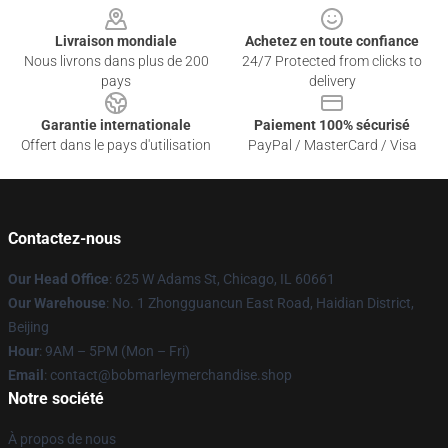
Livraison mondiale
Achetez en toute confiance
Nous livrons dans plus de 200
24/7 Protected from clicks to
pays
delivery
Garantie internationale
Paiement 100% sécurisé
Offert dans le pays d'utilisation
PayPal / MasterCard / Visa
Contactez-nous
Our Head Office
: 625 W Adams St, Chicago, IL 60661
Our Warehouse
: No. 1 Zhongguancun East Road, Haidian District,
Beijing
Hour
: 9AM – 5PM (Mon – Fri)
Email
: contact@bobmarleymerchandise.shop
Notre société
À propos de nous