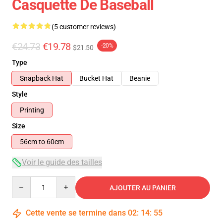
Casquette De Baseball
(5 customer reviews)
€24.73
€19.78
-20%
$21.50
Type
Snapback Hat
Bucket Hat
Beanie
Style
Printing
Size
56cm to 60cm
Voir le guide des tailles
Quantity
AJOUTER AU PANIER
Cette vente se termine dans
02
:
14
:
54