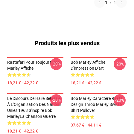
1
/
1
Produits les plus vendus
Rastafari Pour Toujours Bob
Bob Marley Affiche
-20%
-20%
Marley Affiche
D'impression D'art
18,21 € - 42,22 €
18,21 € - 42,22 €
Le Discours De Haile Selassie
Bob Marley Caractère Rasta
-20%
-20%
À L'Organisation Des Nations
Design Throb Marley Sweat-
Unies 1963 S'inspire Bob
Shirt Pullover
MarleyLa Chanson Guerre
37,67 € - 44,11 €
18,21 € - 42,22 €