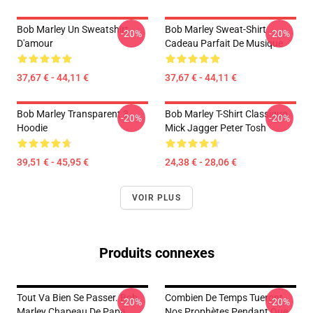
Bob Marley Un Sweatshirt
Bob Marley Sweat-Shirt
-20%
-20%
D'amour
Cadeau Parfait De Musique
37,67 € - 44,11 €
37,67 € - 44,11 €
Bob Marley Transparent 3
Bob Marley T-Shirt Classique
-20%
-20%
Hoodie
Mick Jagger Peter Tosh
39,51 € - 45,95 €
24,38 € - 28,06 €
VOIR PLUS
Produits connexes
Tout Va Bien Se Passer. Bob
Combien De Temps Tueront
-20%
-20%
Marley Chapeau De Papa
Nos Prophètes Pendant Que