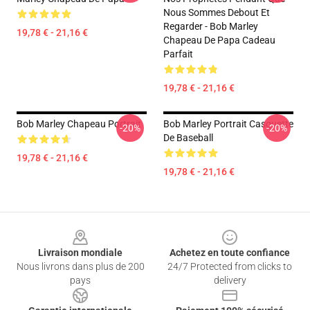
Nous Sommes Debout Et
Regarder - Bob Marley
19,78 € - 21,16 €
Chapeau De Papa Cadeau
Parfait
19,78 € - 21,16 €
Bob Marley Chapeau Portrait
Bob Marley Portrait Casquette
-20%
-20%
De Baseball
19,78 € - 21,16 €
19,78 € - 21,16 €
Footer
Livraison mondiale
Achetez en toute confiance
Nous livrons dans plus de 200
24/7 Protected from clicks to
pays
delivery