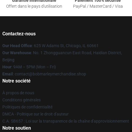
Garantie internationale
Paiement 100% sécurisé
Offert dans le pays d'utilisation
PayPal / MasterCard / Visa
Contactez-nous
Our Head Office
: 625 W Adams St, Chicago, IL 60661
Our Warehouse
: No. 1 Zhongguancun East Road, Haidian District,
Beijing
Hour
: 9AM – 5PM (Mon – Fri)
Email
: contact@bobmarleymerchandise.shop
Notre société
À propos de nous
Conditions générales
Politiques de confidentialité
DMCA - Politique sur le droit d'auteur
C.A. SB657 : Loi sur la transparence de la chaîne d'approvisionnement
Notre soutien