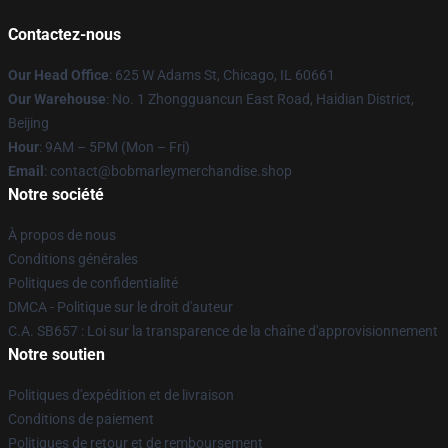
Contactez-nous
Our Head Office
: 625 W Adams St, Chicago, IL 60661
Our Warehouse
: No. 1 Zhongguancun East Road, Haidian District,
Beijing
Hour
: 9AM – 5PM (Mon – Fri)
Email
: contact@bobmarleymerchandise.shop
Notre société
À propos de nous
Conditions générales
Politiques de confidentialité
DMCA - Politique sur le droit d'auteur
C.A. SB657 : Loi sur la transparence de la chaîne d'approvisionnement
Notre soutien
Politiques d'expédition et de livraison
Conditions de paiement
Politiques de retour et de remboursement