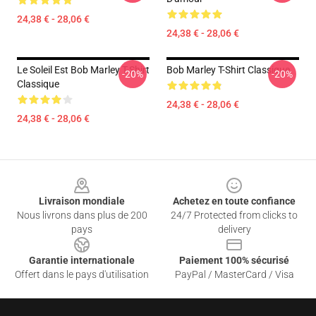
24,38 € - 28,06 €
24,38 € - 28,06 €
Le Soleil Est Bob Marley T-Shirt
Bob Marley T-Shirt Classique
-20%
-20%
Classique
24,38 € - 28,06 €
24,38 € - 28,06 €
Footer
Livraison mondiale
Achetez en toute confiance
Nous livrons dans plus de 200
24/7 Protected from clicks to
pays
delivery
Garantie internationale
Paiement 100% sécurisé
Offert dans le pays d'utilisation
PayPal / MasterCard / Visa