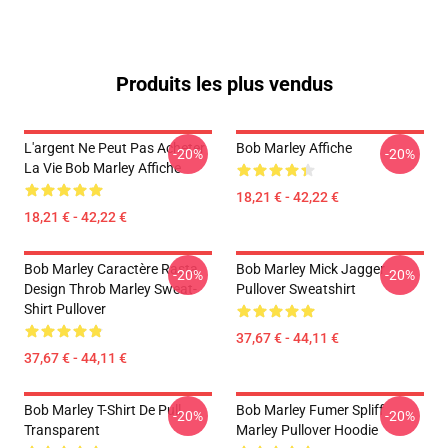
Produits les plus vendus
L'argent Ne Peut Pas Acheter
Bob Marley Affiche
-20%
-20%
La Vie Bob Marley Affiche
18,21 € - 42,22 €
18,21 € - 42,22 €
Bob Marley Caractère Rasta
Bob Marley Mick Jagger
-20%
-20%
Design Throb Marley Sweat-
Pullover Sweatshirt
Shirt Pullover
37,67 € - 44,11 €
37,67 € - 44,11 €
Bob Marley T-Shirt De Pull
Bob Marley Fumer Spliff
-20%
-20%
Transparent
Marley Pullover Hoodie