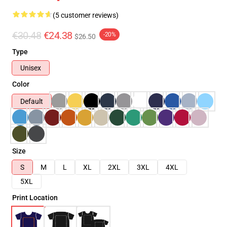
(5 customer reviews)
€30.48
€24.38
-20%
$26.50
Type
Unisex
Color
Default
Size
S
M
L
XL
2XL
3XL
4XL
5XL
Print Location