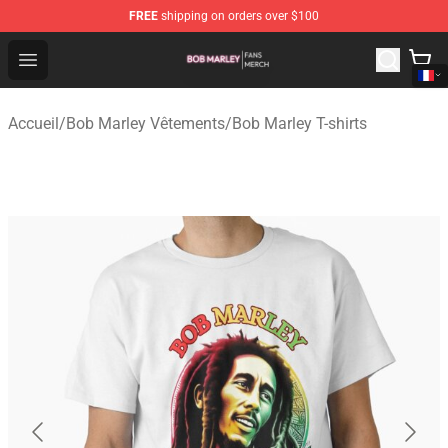
FREE
shipping on orders over $100
Bob Marley Shop - Official Bob Marley Merchandise Stor
Open menu
Accueil
/
Bob Marley Vêtements
/
Bob Marley T-shirts