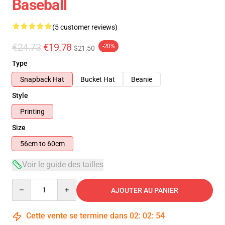
Baseball
(5 customer reviews)
€24.73
€19.78
-20%
$21.50
Type
Snapback Hat
Bucket Hat
Beanie
Style
Printing
Size
56cm to 60cm
Voir le guide des tailles
Quantity
AJOUTER AU PANIER
Cette vente se termine dans
02
:
02
:
54