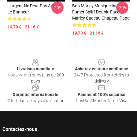
L'argent Ne Peut Pas Acheter
Bob Marley Musique Inc Bob
-20%
-20%
Le Bonheur
Fumer Spliff Double Face
Marley Cadeau Chapeau Papa
19,78 € - 21,16 €
19,78 € - 21,16 €
Footer
Livraison mondiale
Achetez en toute confiance
Nous livrons dans plus de 200
24/7 Protected from clicks to
pays
delivery
Garantie internationale
Paiement 100% sécurisé
Offert dans le pays d'utilisation
PayPal / MasterCard / Visa
Contactez-nous