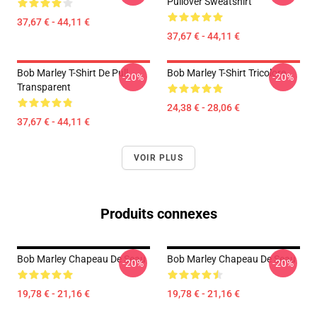
Pullover Sweatshirt
37,67 € - 44,11 €
37,67 € - 44,11 €
Bob Marley T-Shirt De Pull
Bob Marley T-Shirt Tricolore
-20%
-20%
Transparent
24,38 € - 28,06 €
37,67 € - 44,11 €
VOIR PLUS
Produits connexes
Bob Marley Chapeau De Seau
Bob Marley Chapeau De Seau
-20%
-20%
19,78 € - 21,16 €
19,78 € - 21,16 €