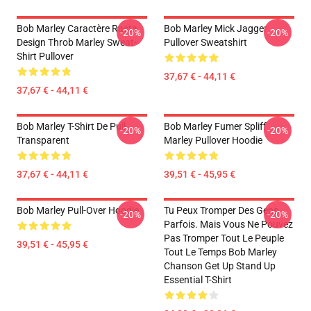
Bob Marley Caractère Rasta
Bob Marley Mick Jagger
-20%
-20%
Design Throb Marley Sweat-
Pullover Sweatshirt
Shirt Pullover
37,67 € - 44,11 €
37,67 € - 44,11 €
Bob Marley T-Shirt De Pull
Bob Marley Fumer Spliff
-20%
-20%
Transparent
Marley Pullover Hoodie
37,67 € - 44,11 €
39,51 € - 45,95 €
Bob Marley Pull-Over Hoodie
Tu Peux Tromper Des Gens
-20%
-20%
Parfois. Mais Vous Ne Pouvez
Pas Tromper Tout Le Peuple
39,51 € - 45,95 €
Tout Le Temps Bob Marley
Chanson Get Up Stand Up
Essential T-Shirt