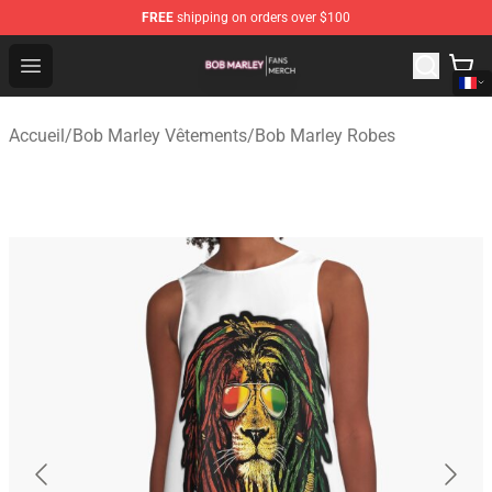
FREE
shipping on orders over $100
Bob Marley Shop - Official Bob Marley Merchandise Stor
Open menu
Accueil
/
Bob Marley Vêtements
/
Bob Marley Robes