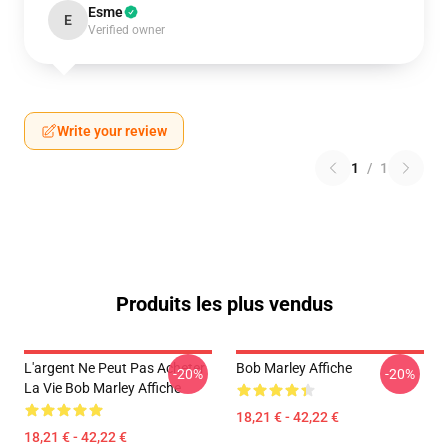
Esme
E
Verified owner
Write your review
1
/
1
Produits les plus vendus
L'argent Ne Peut Pas Acheter
Bob Marley Affiche
-20%
-20%
La Vie Bob Marley Affiche
18,21 € - 42,22 €
18,21 € - 42,22 €