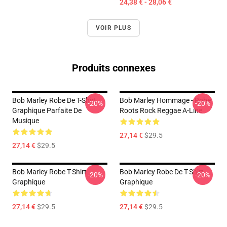
24,38 € - 28,06 €
VOIR PLUS
Produits connexes
Bob Marley Robe De T-Shirt
Bob Marley Hommage - Robe
-20%
-20%
Graphique Parfaite De
Roots Rock Reggae A-Line
Musique
27,14 €
$29.5
27,14 €
$29.5
Bob Marley Robe T-Shirt
Bob Marley Robe De T-Shirt
-20%
-20%
Graphique
Graphique
27,14 €
$29.5
27,14 €
$29.5