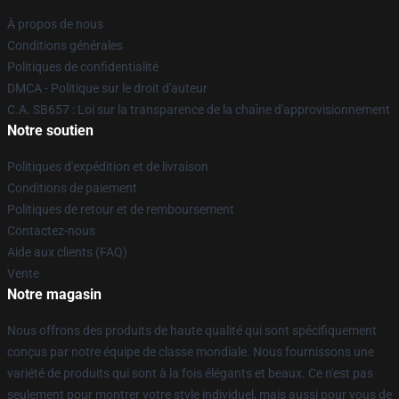
À propos de nous
Conditions générales
Politiques de confidentialité
DMCA - Politique sur le droit d'auteur
C.A. SB657 : Loi sur la transparence de la chaîne d'approvisionnement
Notre soutien
Politiques d'expédition et de livraison
Conditions de paiement
Politiques de retour et de remboursement
Contactez-nous
Aide aux clients (FAQ)
Vente
Notre magasin
Nous offrons des produits de haute qualité qui sont spécifiquement
conçus par notre équipe de classe mondiale. Nous fournissons une
variété de produits qui sont à la fois élégants et beaux. Ce n'est pas
seulement pour montrer votre style individuel, mais aussi pour vous de