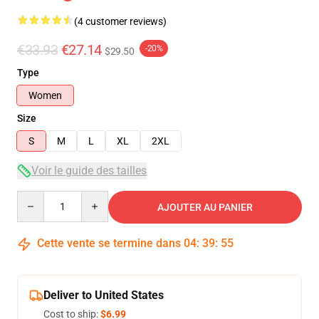
(4 customer reviews)
€33.93
€27.14
-20%
$29.50
Type
Women
Size
S
M
L
XL
2XL
Voir le guide des tailles
Quantity
AJOUTER AU PANIER
Cette vente se termine dans
04
:
39
:
54
Deliver to United States
Cost to ship:
$6.99