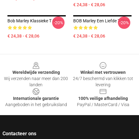
€ 24,38 - € 28,06
Bob Marley Klassieke T Shirt
BOB Marley Een Liefde T-Shirt
-20%
-20%
€ 24,38 - € 28,06
€ 24,38 - € 28,06
Footer
Wereldwijde verzending
Winkel met vertrouwen
Wij verzenden naar meer dan 200
24/7 beschermd van klikken tot
landen
levering
Internationale garantie
100% veilige afhandeling
Aangeboden in het gebruiksland
PayPal / MasterCard / Visa
Contacteer ons