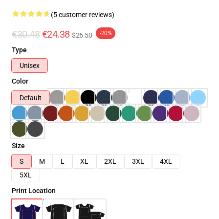
(5 customer reviews)
€30.48
€24.38
-20%
$26.50
Type
Unisex
Color
Default
Size
S
M
L
XL
2XL
3XL
4XL
5XL
Print Location