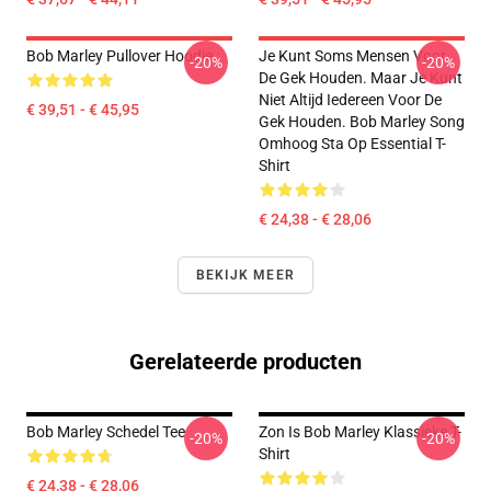
Bob Marley Pullover Hoodie
Je Kunt Soms Mensen Voor
-20%
-20%
De Gek Houden. Maar Je Kunt
Niet Altijd Iedereen Voor De
€ 39,51 - € 45,95
Gek Houden. Bob Marley Song
Omhoog Sta Op Essential T-
Shirt
€ 24,38 - € 28,06
BEKIJK MEER
Gerelateerde producten
Bob Marley Schedel Tee
Zon Is Bob Marley Klassieke T-
-20%
-20%
Shirt
€ 24,38 - € 28,06