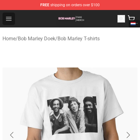
FREE
shipping on orders over $100
Bob Marley Shop - Official Bob Marley Merchandise Stor
Open menu
Home
/
Bob Marley Doek
/
Bob Marley T-shirts