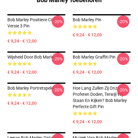
Bob Marley Toebehoren
Bob Marley Positieve Citaten
Bob Marley Pin
-20%
-20%
Versie 3 Pin
€ 9,24 - € 12,00
€ 9,24 - € 12,00
Wijsheid Door Bob Marley Pin
Bob Marley Graffiti Pin
-20%
-20%
€ 9,24 - € 12,00
€ 9,24 - € 12,00
Bob Marley Portretspeld
Hoe Lang Zullen Zij Onze
-20%
-20%
Profeten Doden, Terwijl Wij
Staan En Kijken? Bob Marley
€ 9,24 - € 12,00
Perfecte Gift Pin
€ 9,24 - € 12,00
Leeuw Bob Marley Ontwerp
Muziek Van Bob Marley Pin