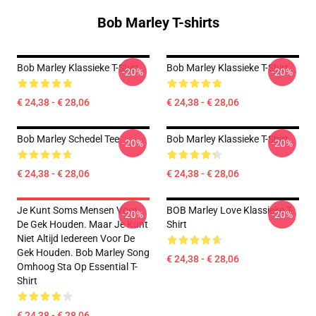
Bob Marley T-shirts
Bob Marley Klassieke T-Shirt
Bob Marley Klassieke T-Shirt
-20%
-20%
€ 24,38 - € 28,06
€ 24,38 - € 28,06
Bob Marley Schedel Tee
Bob Marley Klassieke T-Shirt
-20%
-20%
€ 24,38 - € 28,06
€ 24,38 - € 28,06
Je Kunt Soms Mensen Voor
BOB Marley Love Klassieke T-
-20%
-20%
De Gek Houden. Maar Je Kunt
Shirt
Niet Altijd Iedereen Voor De
Gek Houden. Bob Marley Song
€ 24,38 - € 28,06
Omhoog Sta Op Essential T-
Shirt
€ 24,38 - € 28,06