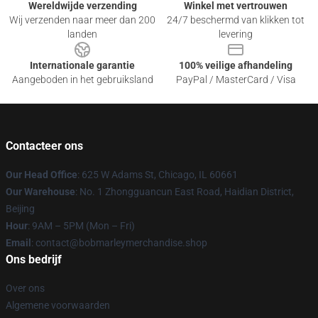
Wereldwijde verzending
Winkel met vertrouwen
Wij verzenden naar meer dan 200
24/7 beschermd van klikken tot
landen
levering
Internationale garantie
100% veilige afhandeling
Aangeboden in het gebruiksland
PayPal / MasterCard / Visa
Contacteer ons
Our Head Office
: 625 W Adams St, Chicago, IL 60661
Our Warehouse
: No. 1 Zhongguancun East Road, Haidian District,
Beijing
Hour
: 9AM – 5PM (Mon – Fri)
Email
: contact@bobmarleymerchandise.shop
Ons bedrijf
Over ons
Algemene voorwaarden