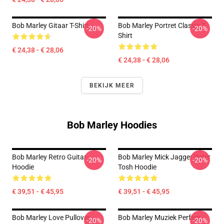
Bob Marley Gitaar T-Shirt
Bob Marley Portret Classic T-
-20%
-20%
Shirt
€ 24,38 - € 28,06
€ 24,38 - € 28,06
BEKIJK MEER
Bob Marley Hoodies
Bob Marley Retro Guitar
Bob Marley Mick Jagger Peter
-20%
-20%
Hoodie
Tosh Hoodie
€ 39,51 - € 45,95
€ 39,51 - € 45,95
Bob Marley Love Pullover
Bob Marley Muziek Perfect
-20%
-20%