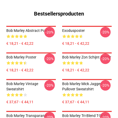
Bestsellersproducten
Bob Marley Abstract Poster
Exodusposter
-20%
-20%
€ 18,21 - € 42,22
€ 18,21 - € 42,22
Bob Marley Poster
Bob Marley Zon Schijnt Poster
-20%
-20%
€ 18,21 - € 42,22
€ 18,21 - € 42,22
Bob Marley Vintage
Bob Marley Mick Jagger
-20%
-20%
Sweatshirt
Pullover Sweatshirt
€ 37,67 - € 44,11
€ 37,67 - € 44,11
Bob Marley Transparante
Bob Marley Tri-Blend T-Shirt
-20%
-20%