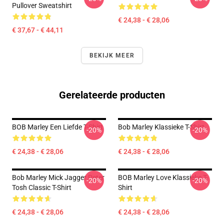
Pullover Sweatshirt
€ 24,38 - € 28,06
€ 37,67 - € 44,11
BEKIJK MEER
Gerelateerde producten
BOB Marley Een Liefde T-Shirt
Bob Marley Klassieke T-Shirt
-20%
-20%
€ 24,38 - € 28,06
€ 24,38 - € 28,06
Bob Marley Mick Jagger Peter
BOB Marley Love Klassieke T-
-20%
-20%
Tosh Classic T-Shirt
Shirt
€ 24,38 - € 28,06
€ 24,38 - € 28,06