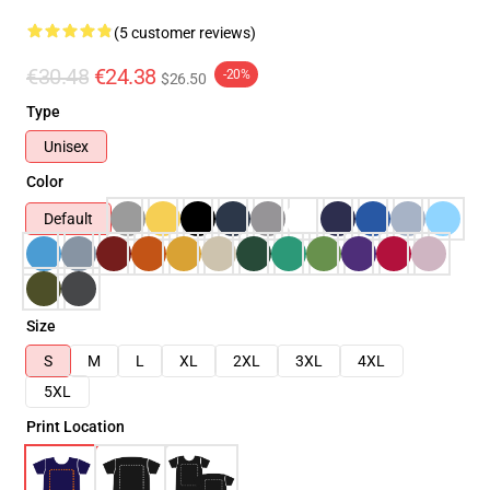
(5 customer reviews)
€30.48
€24.38
-20%
$26.50
Type
Unisex
Color
Default
Size
S
M
L
XL
2XL
3XL
4XL
5XL
Print Location