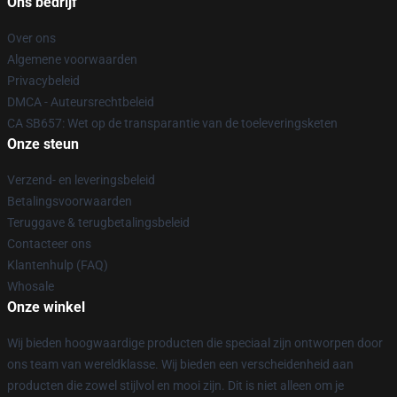
Ons bedrijf
Over ons
Algemene voorwaarden
Privacybeleid
DMCA - Auteursrechtbeleid
CA SB657: Wet op de transparantie van de toeleveringsketen
Onze steun
Verzend- en leveringsbeleid
Betalingsvoorwaarden
Teruggave & terugbetalingsbeleid
Contacteer ons
Klantenhulp (FAQ)
Whosale
Onze winkel
Wij bieden hoogwaardige producten die speciaal zijn ontworpen door
ons team van wereldklasse. Wij bieden een verscheidenheid aan
producten die zowel stijlvol en mooi zijn. Dit is niet alleen om je