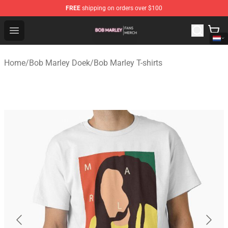
FREE
shipping on orders over $100
Bob Marley Shop - Official Bob Marley Merchandise Stor
Open menu
Home
/
Bob Marley Doek
/
Bob Marley T-shirts