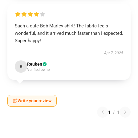
Such a cute Bob Marley shirt! The fabric feels
wonderful, and it arrived much faster than I expected.
Super happy!
Apr 7, 2025
Reuben
R
Verified owner
Write your review
1
/
1