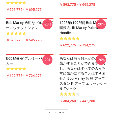
￥593,775 - ￥695,275
￥593,775 - ￥695,275
Bob Marley 透明なプルオーバ
1995年(1995年) Bob Marley
-20%
-20%
ースウェットシャツ
喫煙 Spliff Marley Pullover
Hoodie
￥593,775 - ￥695,275
￥622,775 - ￥724,275
Bob Marley プルオーバーパー
あなたは時々何人かの人々を
-20%
-20%
カー
愚かすることができます しか
し、あなたはすべての人々を
常に愚かにすることはできま
￥622,775 - ￥724,275
せん Bob Marley 歌 得 アップ
スタンド アップ エッセンシャ
ル Tシャツ
￥384,250 - ￥442,250