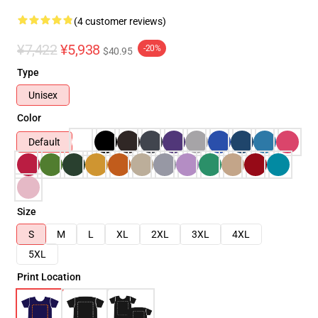
(4 customer reviews)
¥7,422
¥5,938
-20%
$40.95
Type
Unisex
Color
Default
Size
S
M
L
XL
2XL
3XL
4XL
5XL
Print Location