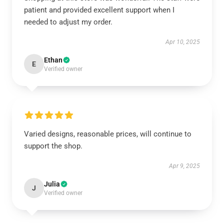
patient and provided excellent support when I
needed to adjust my order.
Apr 10, 2025
Ethan
E
Verified owner
Varied designs, reasonable prices, will continue to
support the shop.
Apr 9, 2025
Julia
J
Verified owner