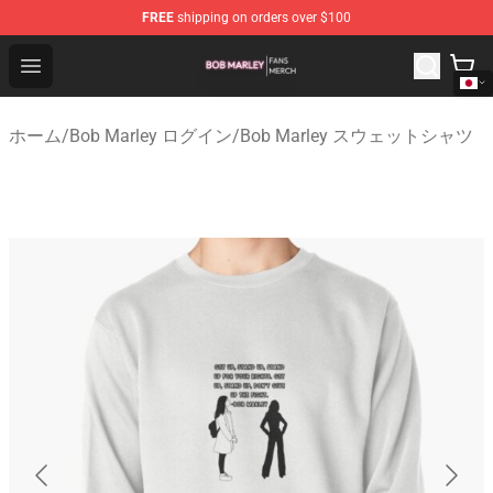
FREE
shipping on orders over $100
Bob Marley Shop - Official Bob Marley Merchandise Stor
Open menu
ホーム
/
Bob Marley ログイン
/
Bob Marley スウェットシャツ