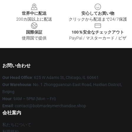
世界中に配送
安心してお買い物
200カ国以上に配送
クリックから配送まで24/7保護
国際保証
100％安全なチェックアウト
使用国で提供
PayPal / マスターカード / ビザ
お問い合わせ
Our Head Office
: 625 W Adams St, Chicago, IL 60661
Our Warehouse
: No. 1 Zhongguancun East Road, Haidian District,
Beijing
Hour
: 9AM – 5PM (Mon – Fri)
Email
: contact@bobmarleymerchandise.shop
会社案内
私たちについて
利用規約