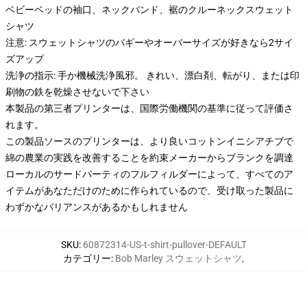
ベビーベッドの袖口、ネックバンド、裾のクルーネックスウェット
シャツ
注意: スウェットシャツのバギーやオーバーサイズが好きなら2サイ
ズアップ
洗浄の指示: 手か機械洗浄風邪。 きれい、漂白剤、転がり、または印
刷物の鉄を乾燥させないで下さい
本製品の第三者プリンターは、国際労働機関の基準に従って評価さ
れます。
この製品ソースのプリンターは、より良いコットンイニシアチブで
綿の農業の実践を改善することを約束メーカーからブランクを調達
ローカルのサードパーティのフルフィルダーによって、すべてのア
イテムがあなただけのために作られているので、受け取った製品に
わずかなバリアンスがあるかもしれません
SKU
:
60872314-US-t-shirt-pullover-DEFAULT
カテゴリー
:
Bob Marley スウェットシャツ
,