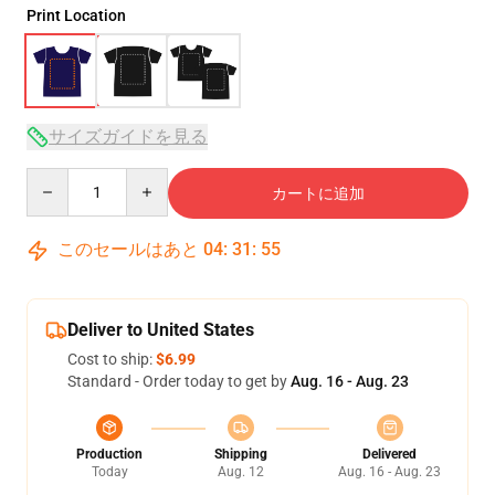
Print Location
サイズガイドを見る
Quantity
カートに追加
このセールはあと
04
:
31
:
54
Deliver to United States
Cost to ship:
$6.99
Standard - Order today to get by
Aug. 16 - Aug. 23
Production
Shipping
Delivered
Today
Aug. 12
Aug. 16 - Aug. 23