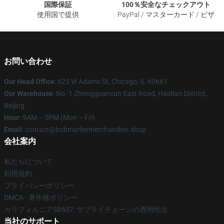
国際保証
100％安全なチェックアウト
使用国で提供
PayPal / マスターカード / ビザ
お問い合わせ
Our Head Office
: 625 W Adams St, Chicago, IL 60661
Our Warehouse
: No. 1 Zhongguancun East Road, Haidian District,
Beijing
Hour
: 9AM – 5PM (Mon – Fri)
Email
: contact@bobmarleymerchandise.shop
会社案内
私たちについて
利用規約
プライバシーポリシー
DMCA - 著作権ポリシー
カリフォルニアSB657: サプライチェーンの透明性法
当社のサポート