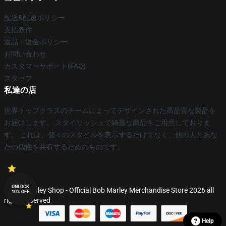
配送&配送ポリシー
支払条件
返品・返金ポリシー
お問い合わせ
カスタマーサポート(FAQ)
スタッフ
私達の店
世界トップクラスのチームによってデザインされた高品質な製品を
お届けします。 スタイリッシュで綺麗な商品をご用意しておりま
す。 これは、個々のスタイルを表示するだけでなく、他の人とあな
たの個性を共有するためのものです。
UNLOCK
© Bob Marley Shop - Official Bob Marley Merchandise Store 2026 all
10% OFF
rights reserved
Help