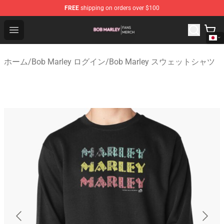
FREE
shipping on orders over $100
Bob Marley Shop - Official Bob Marley Merchandise Stor
Open menu
ホーム
/
Bob Marley ログイン
/
Bob Marley スウェットシャツ