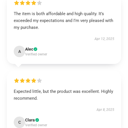
The item is both affordable and high quality. It’s
exceeded my expectations and I’m very pleased with
my purchase.
Apr 12, 2025
Alec
A
Verified owner
Expected little, but the product was excellent. Highly
recommend.
Apr 8, 2025
Clara
C
Verified owner