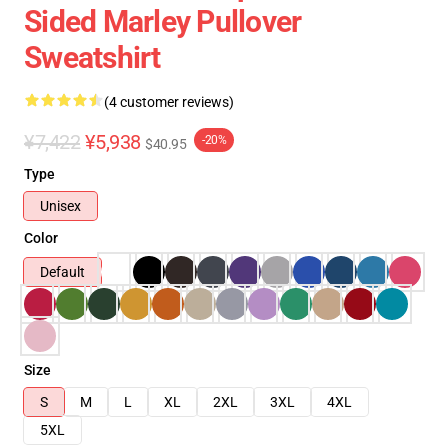
Sided Marley Pullover
Sweatshirt
(4 customer reviews)
¥7,422
¥5,938
-20%
$40.95
Type
Unisex
Color
Default
Size
S
M
L
XL
2XL
3XL
4XL
5XL