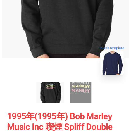
blank template
1995年(1995年) Bob Marley
Music Inc 喫煙 Spliff Double