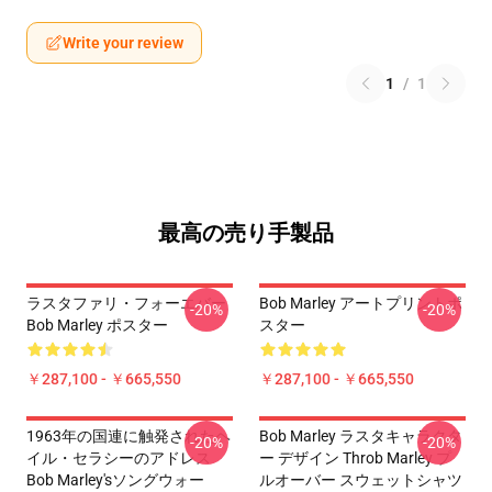
Write your review
1
/
1
最高の売り手製品
ラスタファリ・フォーエバー
Bob Marley アートプリントポ
-20%
-20%
Bob Marley ポスター
スター
￥287,100 - ￥665,550
￥287,100 - ￥665,550
1963年の国連に触発されたヘ
Bob Marley ラスタキャラクタ
-20%
-20%
イル・セラシーのアドレス
ー デザイン Throb Marley プ
Bob Marley'sソングウォー
ルオーバー スウェットシャツ