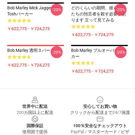
Bob Marley Mick Jagger Peter
どのくらいの期間、彼らは私
-20%
-20%
Toshパーカー
たちの預言者を殺す必要があ
ります 立って見てみる
￥622,775 - ￥724,275
￥622,775 - ￥724,275
Bob Marley 透明 3 パーカー
Bob Marley プルオーバーパー
-20%
-20%
カー
￥622,775 - ￥724,275
￥622,775 - ￥724,275
Footer
世界中に配送
安心してお買い物
200カ国以上に配送
クリックから配送まで24/7保護
国際保証
100％安全なチェックアウト
使用国で提供
PayPal / マスターカード / ビザ