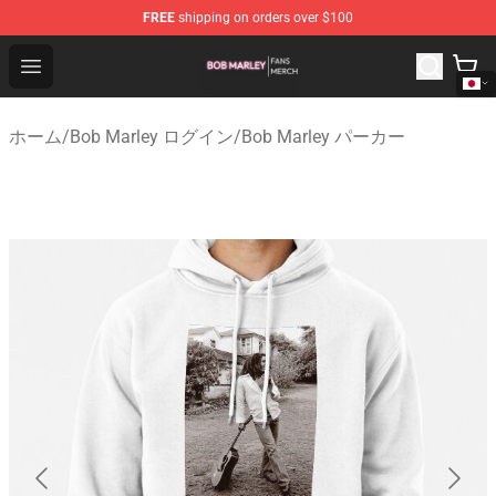
FREE
shipping on orders over $100
Bob Marley Shop - Official Bob Marley Merchandise Stor
Open menu
ホーム
/
Bob Marley ログイン
/
Bob Marley パーカー