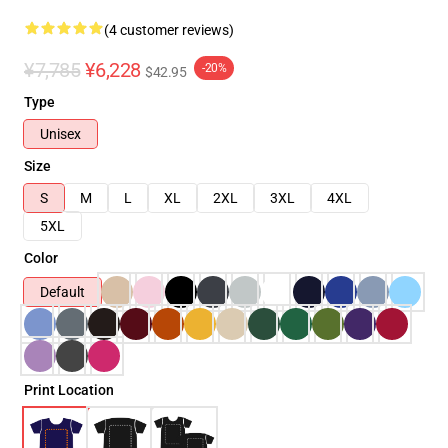
(4 customer reviews)
¥7,785
¥6,228
-20%
$42.95
Type
Unisex
Size
S
M
L
XL
2XL
3XL
4XL
5XL
Color
Default
Print Location