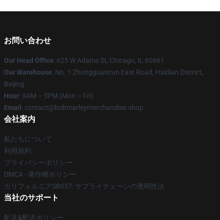
お問い合わせ
Our Head Office
: 625 W Adams St, Chicago, IL 60661
Our Warehouse
: No. 1 Zhongguancun East Road, Haidian District,
Beijing
Hour
: 9AM – 5PM (Mon – Fri)
Email
: contact@bobmarleymerchandise.shop
会社案内
私たちについて
利用規約
プライバシーポリシー
DMCA - 著作権ポリシー
カリフォルニアSB657: サプライチェーンの透明性法
当社のサポート
配送&配送ポリシー