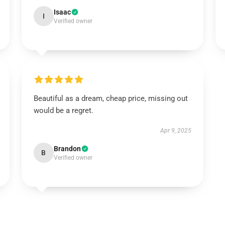
Isaac
I
Verified owner
Beautiful as a dream, cheap price, missing out
would be a regret.
Apr 9, 2025
Brandon
B
Verified owner