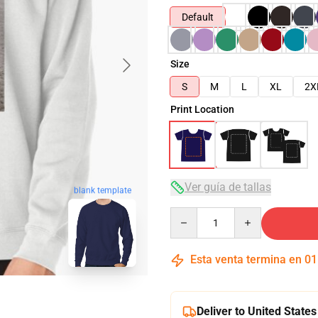
Default
Size
S
M
L
XL
2X
Print Location
Ver guía de tallas
blank template
Quantity
Esta venta termina en
01
Deliver to United States