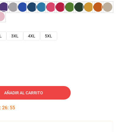
L
3XL
4XL
5XL
AÑADIR AL CARRITO
:
26
:
54