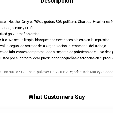
Descripción
éster. Heather Grey es 70% algodón, 30% poliéster. Charcoal Heather es 
ladas, escote y timón
sized go 2 tamaños arriba
frío. No seque limpio, blanqueador, secar seco o hierro en la impresión
evalúa según las normas de la Organización Internacional del Trabajo
o de fabricantes comprometidos a mejorar las prácticas de cultivo de al
usted por su tercero local, puede haber pequeñas diferencias en el produ
U
:
166200157-US-t-shirt-pullover-DEFAULT
Categorías
:
Bob Marley Sudade
What Customers Say