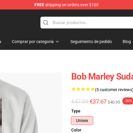
FREE
shipping on orders over $100
ore
a
Comprar por categoría
Seguimiento de pedido
Blog
Bob Marley Sud
(5 customer reviews
€47.09
€37.67
-20%
$40.95
Type
Unisex
Color