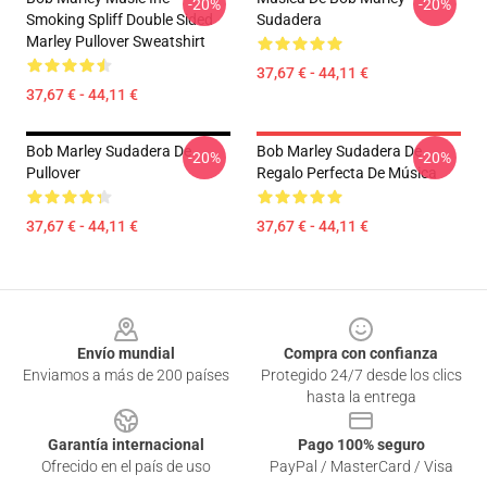
-20%
-20%
Smoking Spliff Double Sided
Sudadera
Marley Pullover Sweatshirt
37,67 € - 44,11 €
37,67 € - 44,11 €
Bob Marley Sudadera De
Bob Marley Sudadera De
-20%
-20%
Pullover
Regalo Perfecta De Música
37,67 € - 44,11 €
37,67 € - 44,11 €
Footer
Envío mundial
Compra con confianza
Enviamos a más de 200 países
Protegido 24/7 desde los clics
hasta la entrega
Garantía internacional
Pago 100% seguro
Ofrecido en el país de uso
PayPal / MasterCard / Visa