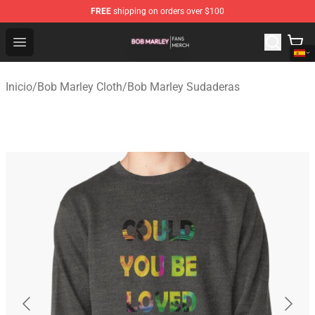
FREE
shipping on orders over $100
Bob Marley Shop - Official Bob Marley Merchandise Stor
Open menu
Inicio
/
Bob Marley Cloth
/
Bob Marley Sudaderas