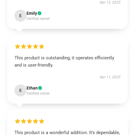
Apr 12, 2025
Emily
E
Verified owner
This product is outstanding; it operates efficiently
and is user-friendly.
Apr 11, 2025
Ethan
E
Verified owner
This product is a wonderful addition. It’s dependable,