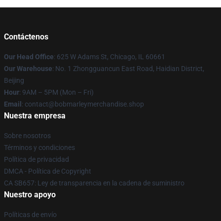
Contáctenos
Our Head Office
: 625 W Adams St, Chicago, IL 60661
Our Warehouse
: No. 1 Zhongguancun East Road, Haidian District,
Beijing
Hour
: 9AM – 5PM (Mon – Fri)
Email
: contact@bobmarleymerchandise.shop
Nuestra empresa
Sobre nosotros
Términos y condiciones
Política de privacidad
DMCA - Política de Copyright
CA SB657: Ley de transparencia en la cadena de suministro
Nuestro apoyo
Políticas de envío