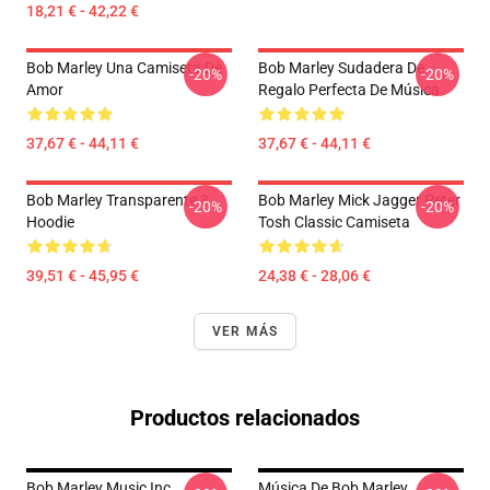
18,21 € - 42,22 €
Bob Marley Una Camiseta De
Bob Marley Sudadera De
-20%
-20%
Amor
Regalo Perfecta De Música
37,67 € - 44,11 €
37,67 € - 44,11 €
Bob Marley Transparente 3
Bob Marley Mick Jagger Peter
-20%
-20%
Hoodie
Tosh Classic Camiseta
39,51 € - 45,95 €
24,38 € - 28,06 €
VER MÁS
Productos relacionados
Bob Marley Music Inc
Música De Bob Marley