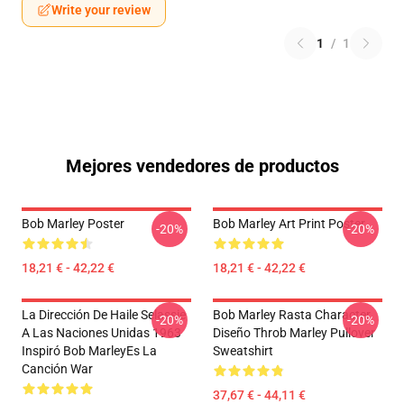
Write your review
1
/
1
Mejores vendedores de productos
Bob Marley Poster
Bob Marley Art Print Poster
-20%
-20%
18,21 € - 42,22 €
18,21 € - 42,22 €
La Dirección De Haile Selassie
Bob Marley Rasta Character
-20%
-20%
A Las Naciones Unidas 1963
Diseño Throb Marley Pullover
Inspiró Bob MarleyEs La
Sweatshirt
Canción War
37,67 € - 44,11 €