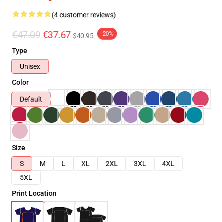
(4 customer reviews)
€47.09
€37.67
-20%
$40.95
Type
Unisex
Color
Default
Size
S
M
L
XL
2XL
3XL
4XL
5XL
Print Location