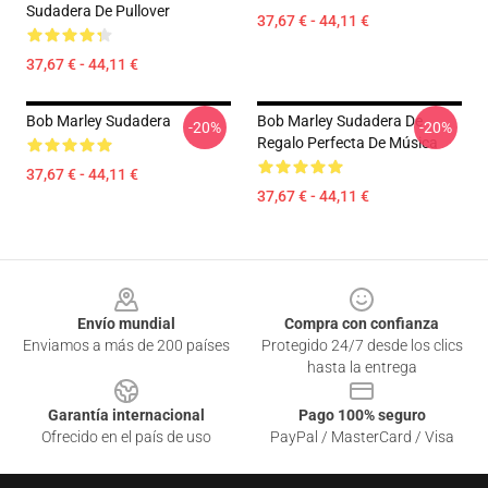
Sudadera De Pullover
37,67 € - 44,11 €
37,67 € - 44,11 €
Bob Marley Sudadera
Bob Marley Sudadera De
-20%
-20%
Regalo Perfecta De Música
37,67 € - 44,11 €
37,67 € - 44,11 €
Footer
Envío mundial
Compra con confianza
Enviamos a más de 200 países
Protegido 24/7 desde los clics
hasta la entrega
Garantía internacional
Pago 100% seguro
Ofrecido en el país de uso
PayPal / MasterCard / Visa