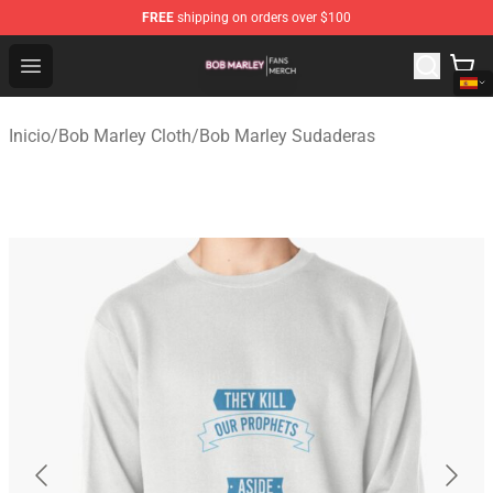
FREE
shipping on orders over $100
Bob Marley Shop - Official Bob Marley Merchandise Stor
Open menu
Inicio
/
Bob Marley Cloth
/
Bob Marley Sudaderas