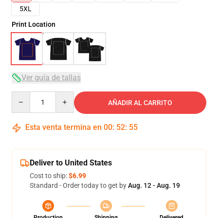
5XL
Print Location
Ver guía de tallas
Quantity
AÑADIR AL CARRITO
Esta venta termina en
00
:
52
:
54
Deliver to United States
Cost to ship:
$6.99
Standard - Order today to get by
Aug. 12 - Aug. 19
Production
Shipping
Delivered