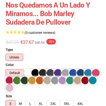
Nos Quedamos A Un Lado Y
Miramos... Bob Marley
Sudadera De Pullover
(3 customer reviews)
€47.09
€37.67
-20%
$40.95
Type
Unisex
Color
Default
Size
S
M
L
XL
2XL
3XL
4XL