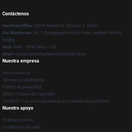
Contáctenos
Our Head Office
: 625 W Adams St, Chicago, IL 60661
Our Warehouse
: No. 1 Zhongguancun East Road, Haidian District,
Beijing
Hour
: 9AM – 5PM (Mon – Fri)
Email
: contact@bobmarleymerchandise.shop
Nuestra empresa
Sobre nosotros
Términos y condiciones
Política de privacidad
DMCA - Política de Copyright
CA SB657: Ley de transparencia en la cadena de suministro
Nuestro apoyo
Políticas de envío
Condiciones de pago