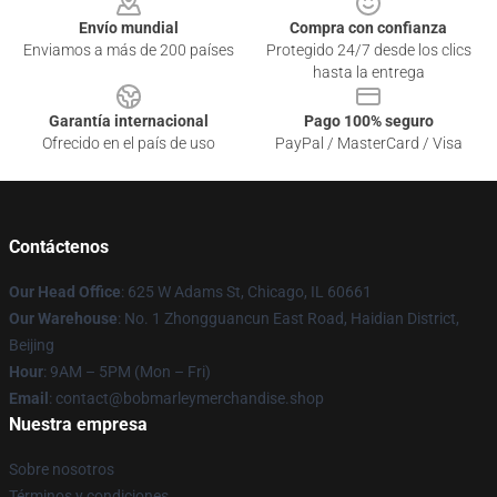
Envío mundial
Compra con confianza
Enviamos a más de 200 países
Protegido 24/7 desde los clics
hasta la entrega
Garantía internacional
Pago 100% seguro
Ofrecido en el país de uso
PayPal / MasterCard / Visa
Contáctenos
Our Head Office
: 625 W Adams St, Chicago, IL 60661
Our Warehouse
: No. 1 Zhongguancun East Road, Haidian District,
Beijing
Hour
: 9AM – 5PM (Mon – Fri)
Email
: contact@bobmarleymerchandise.shop
Nuestra empresa
Sobre nosotros
Términos y condiciones