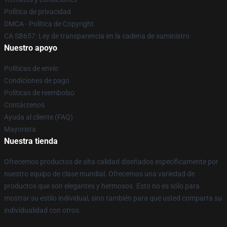
Política de privacidad
DMCA - Política de Copyright
CA SB657: Ley de transparencia en la cadena de suministro
Nuestro apoyo
Políticas de envío
Condiciones de pago
Políticas de reembolso
Contáctenos
Ayuda al cliente (FAQ)
Mayorista
Nuestra tienda
Ofrecemos productos de alta calidad diseñados específicamente por
nuestro equipo de clase mundial. Ofrecemos una variedad de
productos que son elegantes y hermosos. Esto no es sólo para
mostrar su estilo individual, sino también para que usted comparta su
individualidad con otros.