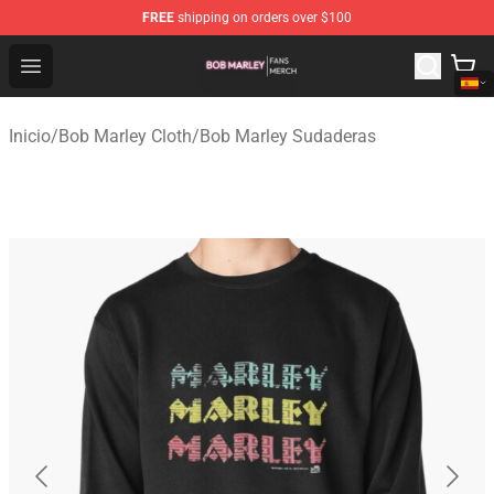
FREE
shipping on orders over $100
Bob Marley Shop - Official Bob Marley Merchandise Stor
Open menu
Inicio
/
Bob Marley Cloth
/
Bob Marley Sudaderas