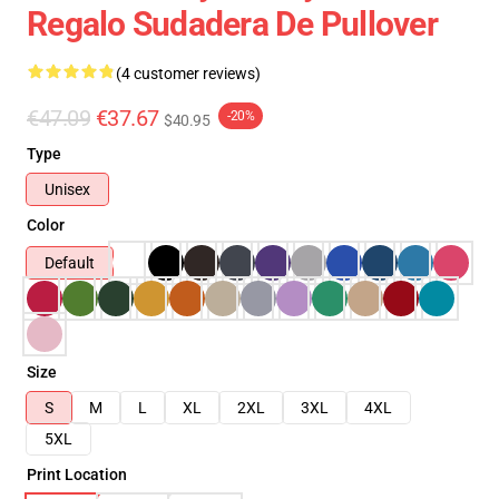
Regalo Sudadera De Pullover
(4 customer reviews)
€47.09
€37.67
-20%
$40.95
Type
Unisex
Color
Default
Size
S
M
L
XL
2XL
3XL
4XL
5XL
Print Location