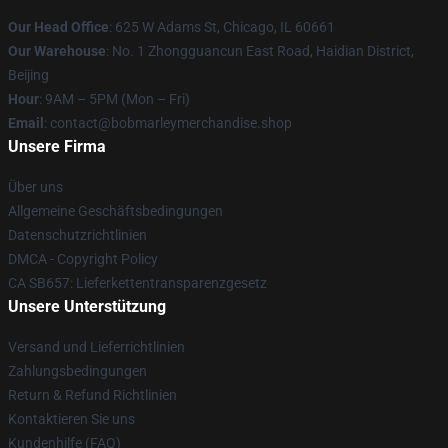
Our Head Office
: 625 W Adams St, Chicago, IL 60661
Our Warehouse
: No. 1 Zhongguancun East Road, Haidian District,
Beijing
Hour
: 9AM – 5PM (Mon – Fri)
Email
: contact@bobmarleymerchandise.shop
Unsere Firma
Über uns
Allgemeine Geschäftsbedingungen
Datenschutzrichtlinien
DMCA - Copyright Policy
CA SB657: Lieferkettentransparenzgesetz
Unsere Unterstützung
Versand und Lieferrichtlinien
Zahlungsbedingungen
Return & Refund Richtlinien
Kontaktieren Sie uns
Kundenhilfe (FAQ)