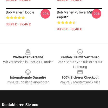
Bob Marley Hoodie
Bob Marley Pullover Mit
-20%
-20%
Kapuze
33,93 £ - 39,46 £
33,93 £ - 39,46 £
Footer
Weltweiter Versand
Kaufen Sie mit Vertrauen
Wir versenden in über 200 Länder
24/7 Schutz von Klicks bis zur
Lieferung
Internationale Garantie
100% Sicherer Checkout
Im Nutzungsland angeboten
PayPal / MasterCard / Visa
Kontaktieren Sie uns