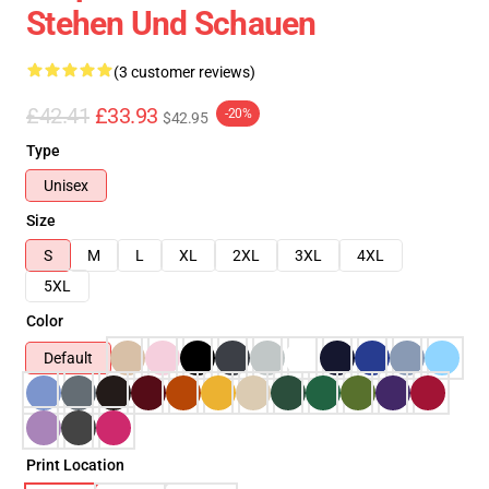
Stehen Und Schauen
(3 customer reviews)
£42.41
£33.93
-20%
$42.95
Type
Unisex
Size
S
M
L
XL
2XL
3XL
4XL
5XL
Color
Default
Print Location