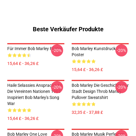
Beste Verkäufer Produkte
Für Immer Bob Marley Poster
Bob Marley Kunstdruck
-20%
-20%
Poster
15,64 £ - 36,26 £
15,64 £ - 36,26 £
Haile Selassies Ansprache An
Bob Marley Die Geschichte Der
-20%
-20%
Die Vereinten Nationen 1963
Stadt Design Throb Marley
Inspiriert Bob Marley's Song
Pullover Sweatshirt
War
32,35 £ - 37,88 £
15,64 £ - 36,26 £
Bob Marley One Love
Bob Marley Musik Perfektes