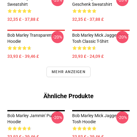
-20%
-20%
Sweatshirt
Geschenk Sweatshirt
32,35 £ - 37,88 £
32,35 £ - 37,88 £
Bob Marley Transparent 3
Bob Marley Mick Jagger Peter
-20%
-20%
Hoodie
Tosh Classic T-Shirt
33,93 £ - 39,46 £
20,93 £ - 24,09 £
MEHR ANZEIGEN
Ähnliche Produkte
Bob Marley Jammin' Pullover
Bob Marley Mick Jagger Peter
-20%
-20%
Hoodie
Tosh Hoodie
33,93 £ - 39,46 £
33,93 £ - 39,46 £