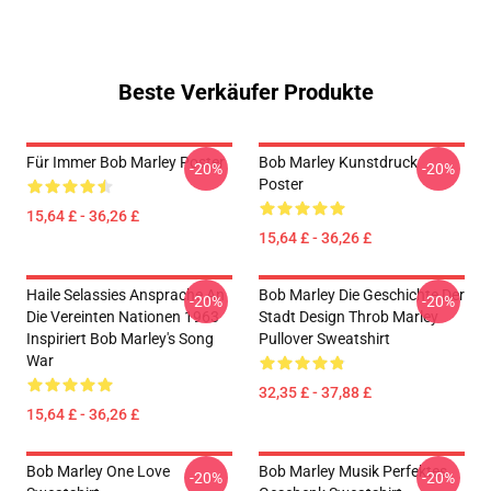
Beste Verkäufer Produkte
Für Immer Bob Marley Poster
Bob Marley Kunstdruck
-20%
-20%
Poster
15,64 £ - 36,26 £
15,64 £ - 36,26 £
Haile Selassies Ansprache An
Bob Marley Die Geschichte Der
-20%
-20%
Die Vereinten Nationen 1963
Stadt Design Throb Marley
Inspiriert Bob Marley's Song
Pullover Sweatshirt
War
32,35 £ - 37,88 £
15,64 £ - 36,26 £
Bob Marley One Love
Bob Marley Musik Perfektes
-20%
-20%