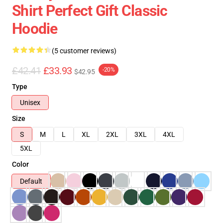
Shirt Perfect Gift Classic
Hoodie
(5 customer reviews)
£42.41
£33.93
-20%
$42.95
Type
Unisex
Size
S
M
L
XL
2XL
3XL
4XL
5XL
Color
Default