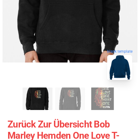
blank template
Zurück Zur Übersicht Bob
Marley Hemden One Love T-