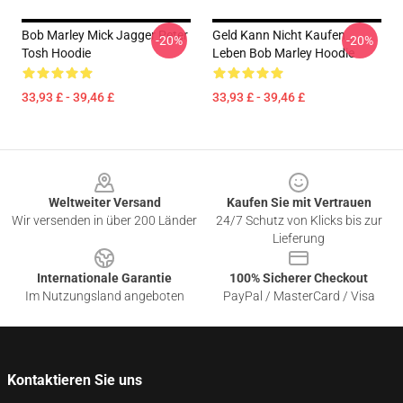
Bob Marley Mick Jagger Peter
Geld Kann Nicht Kaufen
-20%
-20%
Tosh Hoodie
Leben Bob Marley Hoodie
33,93 £ - 39,46 £
33,93 £ - 39,46 £
Footer
Weltweiter Versand
Kaufen Sie mit Vertrauen
Wir versenden in über 200 Länder
24/7 Schutz von Klicks bis zur
Lieferung
Internationale Garantie
100% Sicherer Checkout
Im Nutzungsland angeboten
PayPal / MasterCard / Visa
Kontaktieren Sie uns