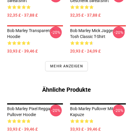
Sweatshirt
Geschenk Sweatshirt
32,35 £ - 37,88 £
32,35 £ - 37,88 £
Bob Marley Transparent 3
Bob Marley Mick Jagger Peter
-20%
-20%
Hoodie
Tosh Classic T-Shirt
33,93 £ - 39,46 £
20,93 £ - 24,09 £
MEHR ANZEIGEN
Ähnliche Produkte
Bob Marley Pixel Reggae
Bob Marley Pullover Mit
-20%
-20%
Pullover Hoodie
Kapuze
33,93 £ - 39,46 £
33,93 £ - 39,46 £