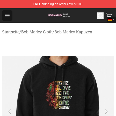
FREE
shipping on orders over $100
Bob Marley Shop - Official Bob Marley Merchandise Stor
Open menu
Startseite
/
Bob Marley Cloth
/
Bob Marley Kapuzen