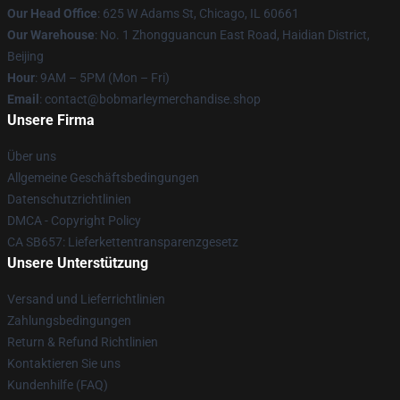
Our Head Office
: 625 W Adams St, Chicago, IL 60661
Our Warehouse
: No. 1 Zhongguancun East Road, Haidian District,
Beijing
Hour
: 9AM – 5PM (Mon – Fri)
Email
: contact@bobmarleymerchandise.shop
Unsere Firma
Über uns
Allgemeine Geschäftsbedingungen
Datenschutzrichtlinien
DMCA - Copyright Policy
CA SB657: Lieferkettentransparenzgesetz
Unsere Unterstützung
Versand und Lieferrichtlinien
Zahlungsbedingungen
Return & Refund Richtlinien
Kontaktieren Sie uns
Kundenhilfe (FAQ)