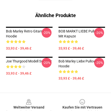
Ähnliche Produkte
Bob Marley Retro Gitarre
BOB MARKT LIEBE Pullover
-20%
-20%
Hoodie
Mit Kapuze
33,93 £ - 39,46 £
33,93 £ - 39,46 £
Joe Thurgood Modell Sweater
Bob Marley Liebe Pullover
-20%
-20%
Hoodie
33,93 £ - 39,46 £
33,93 £ - 39,46 £
Footer
Weltweiter Versand
Kaufen Sie mit Vertrauen