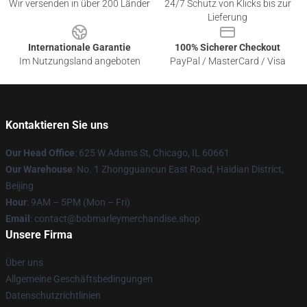
Wir versenden in über 200 Länder
24/7 Schutz von Klicks bis zur
Lieferung
Internationale Garantie
100% Sicherer Checkout
Im Nutzungsland angeboten
PayPal / MasterCard / Visa
Kontaktieren Sie uns
Our Head Office
: 625 W Adams St, Chicago, IL 60661
Our Warehouse
: No. 1 Zhongguancun East Road, Haidian District,
Beijing
Hour
: 9AM – 5PM (Mon – Fri)
Email
: contact@bobmarleymerchandise.shop
Unsere Firma
Über uns
Allgemeine Geschäftsbedingungen
Datenschutzrichtlinien