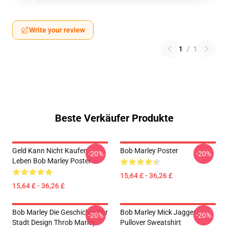
Write your review
1
/
1
Beste Verkäufer Produkte
Geld Kann Nicht Kaufen
Bob Marley Poster
-20%
-20%
Leben Bob Marley Poster
15,64 £ - 36,26 £
15,64 £ - 36,26 £
Bob Marley Die Geschichte Der
Bob Marley Mick Jagger
-20%
-20%
Stadt Design Throb Marley
Pullover Sweatshirt