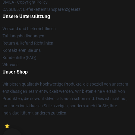
DMCA - Copyright Policy
CA SB657: Lieferkettentransparenzgesetz
Unsere Unterstützung
Versand und Lieferrichtlinien
Zahlungsbedingungen
Return & Refund Richtlinien
Kontaktieren Sie uns
Kundenhilfe (FAQ)
Whosale
Unser Shop
Wir bieten qualitativ hochwertige Produkte, die speziell von unserem
erstklassigen Team entwickelt werden. Wir bieten eine Vielzahl von
Produkten, die sowohl stilvoll als auch schön sind. Dies ist nicht nur,
um Ihren individuellen Stil zu zeigen, sondern auch für Sie, Ihre
Individualität mit anderen zu teilen.