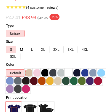
(4 customer reviews)
£42.41
£33.93
-20%
$42.95
Type
Unisex
Size
S
M
L
XL
2XL
3XL
4XL
5XL
Color
Default
Print Location