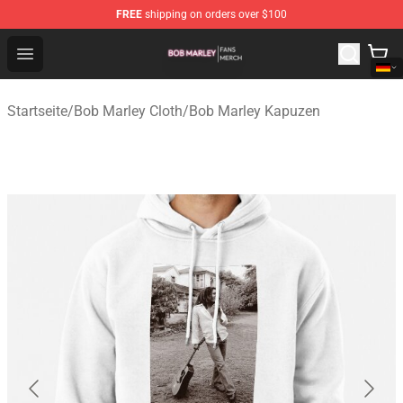
FREE
shipping on orders over $100
Bob Marley Shop - Official Bob Marley Merchandise Stor
Open menu
Startseite
/
Bob Marley Cloth
/
Bob Marley Kapuzen