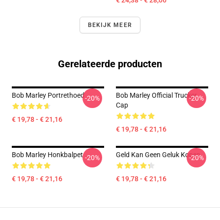
€ 24,38 - € 28,06
BEKIJK MEER
Gerelateerde producten
Bob Marley Portrethoed
Bob Marley Official Trucker
-20%
-20%
Cap
€ 19,78 - € 21,16
€ 19,78 - € 21,16
Bob Marley Honkbalpet
Geld Kan Geen Geluk Kopen
-20%
-20%
€ 19,78 - € 21,16
€ 19,78 - € 21,16
Footer