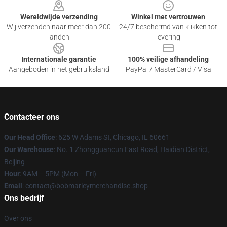
Wereldwijde verzending
Winkel met vertrouwen
Wij verzenden naar meer dan 200
24/7 beschermd van klikken tot
landen
levering
Internationale garantie
100% veilige afhandeling
Aangeboden in het gebruiksland
PayPal / MasterCard / Visa
Contacteer ons
Our Head Office
: 625 W Adams St, Chicago, IL 60661
Our Warehouse
: No. 1 Zhongguancun East Road, Haidian District,
Beijing
Hour
: 9AM – 5PM (Mon – Fri)
Email
: contact@bobmarleymerchandise.shop
Ons bedrijf
Over ons