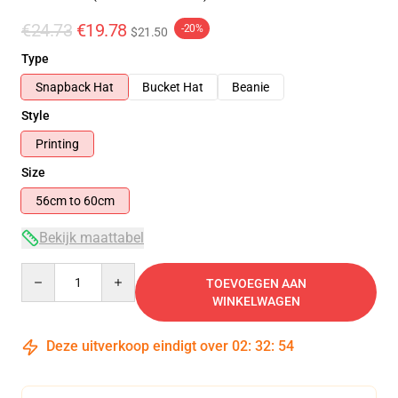
€24.73
€19.78
-20%
$21.50
Type
Snapback Hat
Bucket Hat
Beanie
Style
Printing
Size
56cm to 60cm
Bekijk maattabel
Quantity
TOEVOEGEN AAN
WINKELWAGEN
Deze uitverkoop eindigt over
02
:
32
:
54