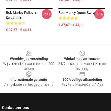
Bob Marley Pullover
Bob Marley Quote Sweatshirt
-20%
-20%
Sweatshirt
€ 37,67 - € 44,11
€ 37,67 - € 44,11
Footer
Wereldwijde verzending
Winkel met vertrouwen
Wij verzenden naar meer dan 200
24/7 beschermd van klikken tot
landen
levering
Internationale garantie
100% veilige afhandeling
Aangeboden in het gebruiksland
PayPal / MasterCard / Visa
Contacteer ons