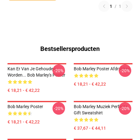
1
/
1
Bestsellersproducten
Kan Er Van Je Gehouden
Bob Marley Poster Afdrukken
-20%
-20%
Worden... Bob Marley's Poster
€ 18,21 - € 42,22
€ 18,21 - € 42,22
Bob Marley Poster
Bob Marley Muziek Perfecte
-20%
-20%
Gift Sweatshirt
€ 18,21 - € 42,22
€ 37,67 - € 44,11