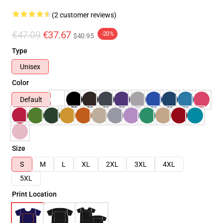
(2 customer reviews)
€47.09
€37.67
-20%
$40.95
Type
Unisex
Color
Default
Size
S
M
L
XL
2XL
3XL
4XL
5XL
Print Location