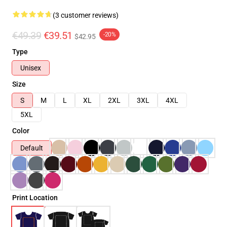
(3 customer reviews)
€49.39
€39.51
-20%
$42.95
Type
Unisex
Size
S
M
L
XL
2XL
3XL
4XL
5XL
Color
Default
Print Location