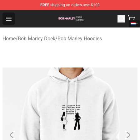
FREE
shipping on orders over $100
Bob Marley Shop - Official Bob Marley Merchandise Stor
Open menu
Home
/
Bob Marley Doek
/
Bob Marley Hoodies