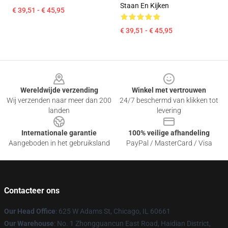
Staan En Kijken
€ 39,51 - € 45,95
€ 39,51 - € 45,95
Footer
Wereldwijde verzending
Winkel met vertrouwen
Wij verzenden naar meer dan 200
24/7 beschermd van klikken tot
landen
levering
Internationale garantie
100% veilige afhandeling
Aangeboden in het gebruiksland
PayPal / MasterCard / Visa
Contacteer ons
Our Head Office
: 625 W Adams St, Chicago, IL 60661
Our Warehouse
: No. 1 Zhongguancun East Road, Haidian District,