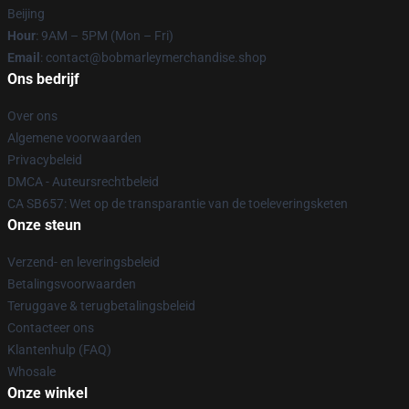
Beijing
Hour
: 9AM – 5PM (Mon – Fri)
Email
: contact@bobmarleymerchandise.shop
Ons bedrijf
Over ons
Algemene voorwaarden
Privacybeleid
DMCA - Auteursrechtbeleid
CA SB657: Wet op de transparantie van de toeleveringsketen
Onze steun
Verzend- en leveringsbeleid
Betalingsvoorwaarden
Teruggave & terugbetalingsbeleid
Contacteer ons
Klantenhulp (FAQ)
Whosale
Onze winkel