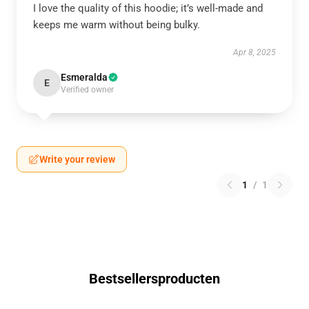
I love the quality of this hoodie; it’s well-made and
keeps me warm without being bulky.
Apr 8, 2025
Esmeralda
E
Verified owner
Write your review
1
/
1
Bestsellersproducten