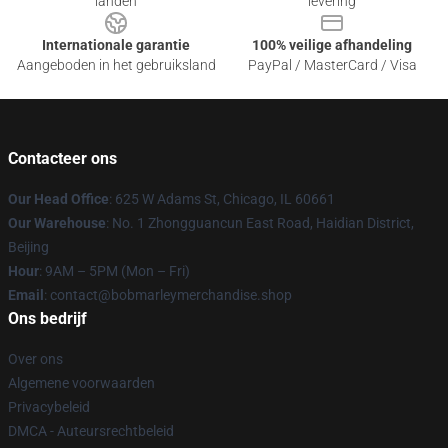
landen
levering
Internationale garantie
100% veilige afhandeling
Aangeboden in het gebruiksland
PayPal / MasterCard / Visa
Contacteer ons
Our Head Office
: 625 W Adams St, Chicago, IL 60661
Our Warehouse
: No. 1 Zhongguancun East Road, Haidian District,
Beijing
Hour
: 9AM – 5PM (Mon – Fri)
Email
: contact@bobmarleymerchandise.shop
Ons bedrijf
Over ons
Algemene voorwaarden
Privacybeleid
DMCA - Auteursrechtbeleid