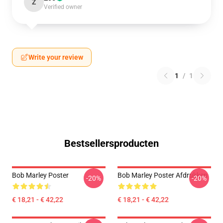
Z
Verified owner
Write your review
1
/
1
Bestsellersproducten
Bob Marley Poster
Bob Marley Poster Afdrukken
-20%
-20%
€ 18,21 - € 42,22
€ 18,21 - € 42,22