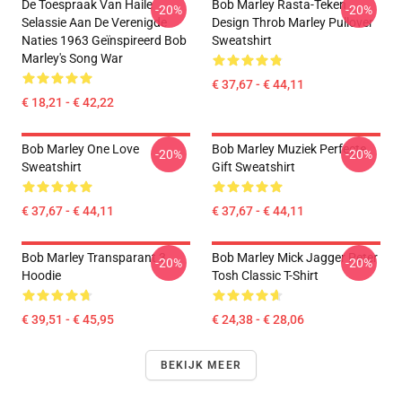
De Toespraak Van Haile
Bob Marley Rasta-Teken
-20%
-20%
Selassie Aan De Verenigde
Design Throb Marley Pullover
Naties 1963 Geïnspireerd Bob
Sweatshirt
Marley's Song War
€ 37,67 - € 44,11
€ 18,21 - € 42,22
Bob Marley One Love
Bob Marley Muziek Perfecte
-20%
-20%
Sweatshirt
Gift Sweatshirt
€ 37,67 - € 44,11
€ 37,67 - € 44,11
Bob Marley Transparant 3
Bob Marley Mick Jagger Peter
-20%
-20%
Hoodie
Tosh Classic T-Shirt
€ 39,51 - € 45,95
€ 24,38 - € 28,06
BEKIJK MEER