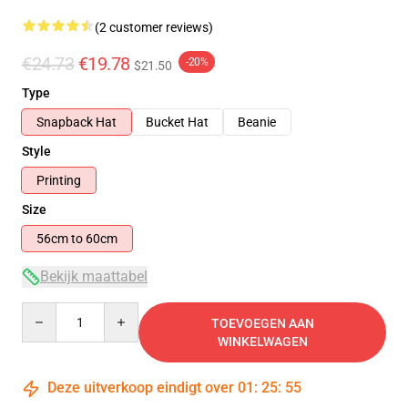
(2 customer reviews)
€24.73
€19.78
-20%
$21.50
Type
Snapback Hat
Bucket Hat
Beanie
Style
Printing
Size
56cm to 60cm
Bekijk maattabel
Quantity
TOEVOEGEN AAN
WINKELWAGEN
Deze uitverkoop eindigt over
01
:
25
:
55