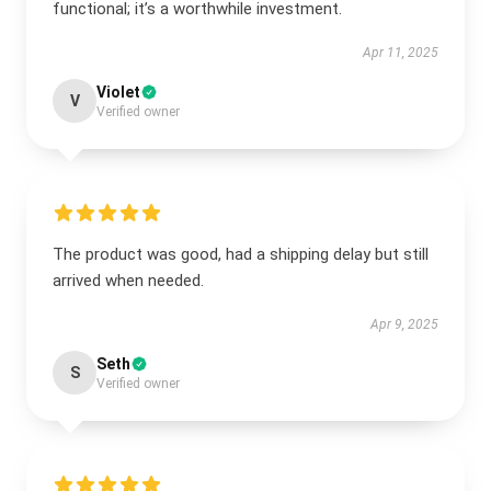
functional; it’s a worthwhile investment.
Apr 11, 2025
Violet
V
Verified owner
The product was good, had a shipping delay but still
arrived when needed.
Apr 9, 2025
Seth
S
Verified owner