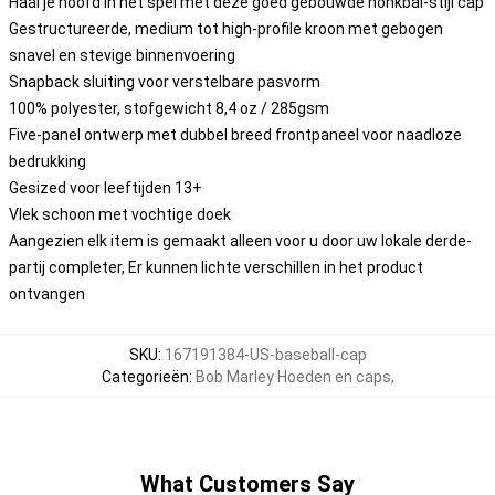
Haal je hoofd in het spel met deze goed gebouwde honkbal-stijl cap
Gestructureerde, medium tot high-profile kroon met gebogen
snavel en stevige binnenvoering
Snapback sluiting voor verstelbare pasvorm
100% polyester, stofgewicht 8,4 oz / 285gsm
Five-panel ontwerp met dubbel breed frontpaneel voor naadloze
bedrukking
Gesized voor leeftijden 13+
Vlek schoon met vochtige doek
Aangezien elk item is gemaakt alleen voor u door uw lokale derde-
partij completer, Er kunnen lichte verschillen in het product
ontvangen
SKU
:
167191384-US-baseball-cap
Categorieën
:
Bob Marley Hoeden en caps
,
What Customers Say