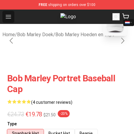
FREE
shipping on orders over $100
blank template
Open menu
Bob Marley Shop - Official Bob Ma
Home
/
Bob Marley Doek
/
Bob Marley Hoeden en caps
Bob Marley Portret Baseball
Cap
(4 customer reviews)
€24.73
€19.78
-20%
$21.50
Type
Snapback Hat
Bucket Hat
Beanie