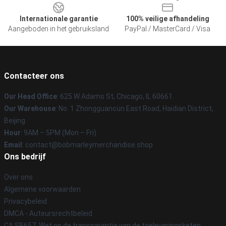
Internationale garantie
100% veilige afhandeling
Aangeboden in het gebruiksland
PayPal / MasterCard / Visa
Contacteer ons
Our Head Office
: 625 W Adams St, Chicago, IL 60661
Our Warehouse
: No. 1 Zhongguancun East Road, Haidian District,
Beijing
Hour
: 9AM – 5PM (Mon – Fri)
Email
: contact@bobmarleymerchandise.shop
Ons bedrijf
Over ons
Algemene voorwaarden
Privacybeleid
DMCA - Auteursrechtbeleid
CA SB657: Wet op de transparantie van de toeleveringsketen