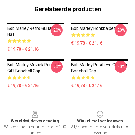
Gerelateerde producten
Bob Marley Retro Guitar Dad
Bob Marley Honkbalpet
-20%
-20%
Hat
€ 19,78 - € 21,16
€ 19,78 - € 21,16
Bob Marley Muziek Perfecte
Bob Marley Positieve Citaten
-20%
-20%
Gift Baseball Cap
Baseball Cap
€ 19,78 - € 21,16
€ 19,78 - € 21,16
Footer
Wereldwijde verzending
Winkel met vertrouwen
Wij verzenden naar meer dan 200
24/7 beschermd van klikken tot
landen
levering