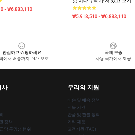
것 이다 우리가 서 있고 보기
0 - ₩6,883,110
₩5,918,510 - ₩6,883,110
안심하고 쇼핑하세요
국제 보증
릭에서 배송까지 24/7 보호
사용 국가에서 제공
회사
우리의 지원
배송 및 배송 정책
지불 기간
책
반품 및 환불 정책
작권 정책
기타 제품
공급망 투명성 행위
고객지원 (FAQ)