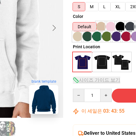
S
M
L
XL
2X
Color
Default
Print Location
사이즈 가이드 보기
blank template
Quantity
이 세일은
03
:
43
:
54
Deliver to United States