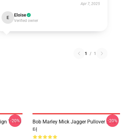
Apr 7, 2025
Eloise
E
Verified owner
1
/
1
-20%
-20%
ign Throb
Bob Marley Mick Jagger Pullover 스웨
터