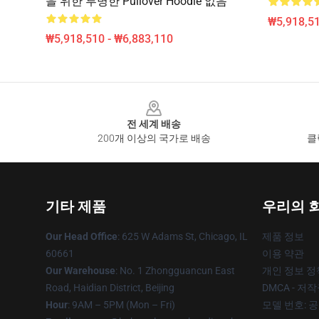
을 위한 투명한 Pullover Hoodie 없음
₩5,918,51
₩5,918,510 - ₩6,883,110
Footer
전 세계 배송
200개 이상의 국가로 배송
클
기타 제품
우리의 
Our Head Office
: 625 W Adams St, Chicago, IL
제품 정보
60661
이용 약관
Our Warehouse
: No. 1 Zhongguancun East
개인 정보 정
Road, Haidian District, Beijing
DMCA - 저
Hour
: 9AM – 5PM (Mon – Fri)
모델 번호: 