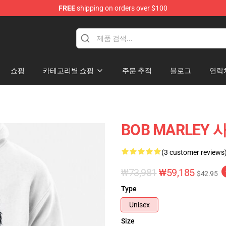
FREE
shipping on orders over $100
ore
쇼핑
카테고리별 쇼핑
주문 추적
블로그
연락
BOB MARLEY 
(3 customer reviews
₩73,981
₩59,185
$42.95
Type
Unisex
Size