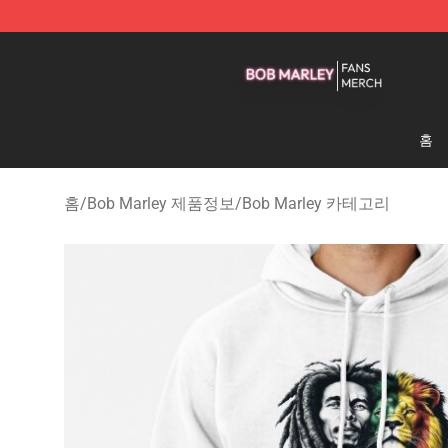
Bob Marley Shop - Official Bob Marley Merchandise St
홈
홈
/
Bob Marley 제품정보
/
Bob Marley 카테고리