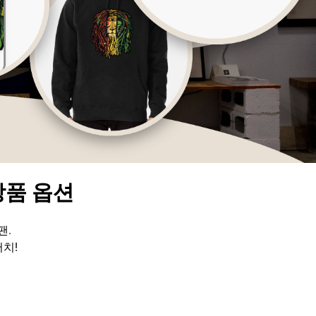
y 상품 옵션
팬.
머치!