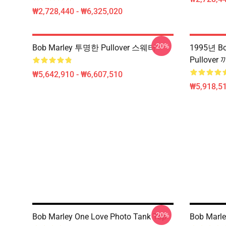
₩2,728,440 - ₩6,325,020
-20%
Bob Marley 투명한 Pullover 스웨터
1995년 Bo
Pullove
₩5,642,910 - ₩6,607,510
₩5,918,51
-20%
Bob Marley One Love Photo Tank Top
Bob Marley