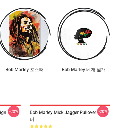
Bob Marley 포스터
Bob Marley 베개 덮개
-20%
-20%
ign Throb
Bob Marley Mick Jagger Pullover 스웨
터