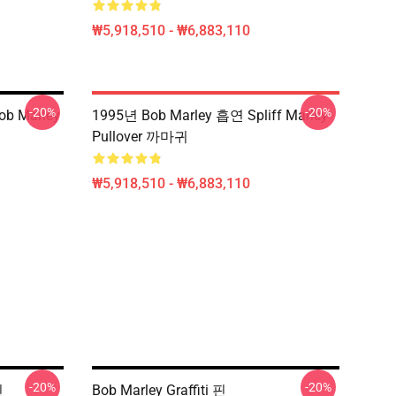
₩5,918,510 - ₩6,883,110
-20%
-20%
 Marley
1995년 Bob Marley 흡연 Spliff Marley
Pullover 까마귀
₩5,918,510 - ₩6,883,110
-20%
-20%
핀
Bob Marley Graffiti 핀