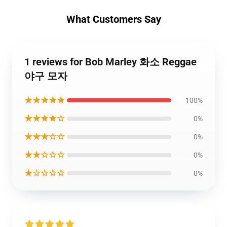
What Customers Say
1 reviews for Bob Marley 화소 Reggae
야구 모자
★★★★★
100%
★★★★☆
0%
★★★☆☆
0%
★★☆☆☆
0%
★☆☆☆☆
0%