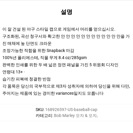
설명
이 잘 건설 된 야구 스타일 캡으로 게임에서 머리를 얻으십시오.
구조화된, 곡선 청구서와 확고한 안 안 안 안 안 안 안 안 안 안 안 안을 가
진 매체에 높 단면도 크라운
조정가능한 적합을 위한 Snapback 마감
100%년 폴리에스테, 직물 무게 8.4 oz/285gsm
완벽한 인쇄를 위한 두 배 넓은 정면 패널을 가진 5 위원회 디자인
연령대 13+ ·
습기찬 피복에 청결한 반점
각 품목은 당신의 국부적으로 제3자 성취자에 의하여 당신을 위해 다만,
주어지는 제품에 있는 경미한 variances일지도 모릅니다
SKU
:
168926597-US-baseball-cap
카테고리
:
Bob Marley 모자 & 모자
,