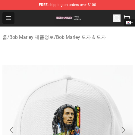
FREE
shipping on orders over $100
Bob Marley Shop - Official Bob Marley Merchandise Stor
Open menu
홈
/
Bob Marley 제품정보
/
Bob Marley 모자 & 모자