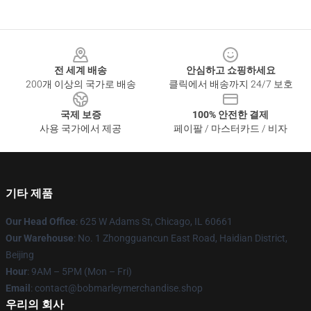
Footer
전 세계 배송
안심하고 쇼핑하세요
200개 이상의 국가로 배송
클릭에서 배송까지 24/7 보호
국제 보증
100% 안전한 결제
사용 국가에서 제공
페이팔 / 마스터카드 / 비자
기타 제품
Our Head Office
: 625 W Adams St, Chicago, IL 60661
Our Warehouse
: No. 1 Zhongguancun East Road, Haidian District,
Beijing
Hour
: 9AM – 5PM (Mon – Fri)
Email
: contact@bobmarleymerchandise.shop
우리의 회사