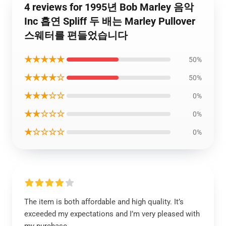
4 reviews for 1995년 Bob Marley 음악
Inc 흡연 Spliff 두 배는 Marley Pullover
스웨터를 편들었습니다
★★★★★
50%
★★★★☆
50%
★★★☆☆
0%
★★☆☆☆
0%
★☆☆☆☆
0%
The item is both affordable and high quality. It’s
exceeded my expectations and I’m very pleased with