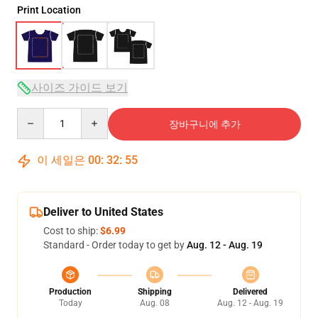
Print Location
사이즈 가이드 보기
Quantity
장바구니에 추가
이 세일은
00
:
32
:
54
Deliver to United States
Cost to ship:
$6.99
Standard - Order today to get by
Aug. 12 - Aug. 19
Production
Shipping
Delivered
Today
Aug. 08
Aug. 12 - Aug. 19