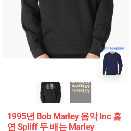
blank template
1995년 Bob Marley 음악 Inc 흡
연 Spliff 두 배는 Marley