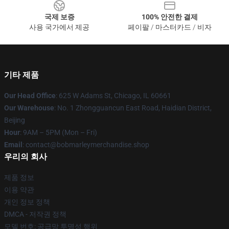
국제 보증
100% 안전한 결제
사용 국가에서 제공
페이팔 / 마스터카드 / 비자
기타 제품
Our Head Office
: 625 W Adams St, Chicago, IL 60661
Our Warehouse
: No. 1 Zhongguancun East Road, Haidian District,
Beijing
Hour
: 9AM – 5PM (Mon – Fri)
Email
: contact@bobmarleymerchandise.shop
우리의 회사
제품 정보
이용 약관
개인 정보 정책
DMCA - 저작권 정책
모델 번호: 공급망 투명성 행위