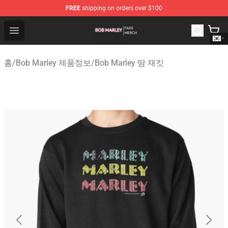
FREE
shipping on orders over $100
Bob Marley Shop - Official Bob Marley Merchandise Stor
Open menu
홈
/
Bob Marley 제품정보
/
Bob Marley 땀 재킷