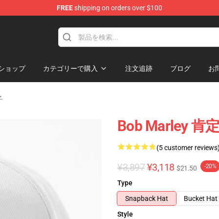
FREE
shipping on orders over $100
ore
ショップ
カテゴリーで購入
注文追跡
ブログ
お
子
Bob Marle
(5 customer reviews
¥3,897
¥3,118
-20%
$21.50
Type
Snapback Hat
Bucket Hat
Style