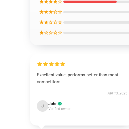
★★★★☆
★★★☆☆
★★☆☆☆
★☆☆☆☆
Excellent value, performs better than most
competitors.
Apr 13, 2025
John
J
Verified owner