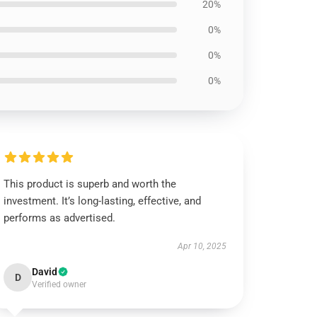
20%
0%
0%
0%
This product is superb and worth the
investment. It’s long-lasting, effective, and
performs as advertised.
Apr 10, 2025
David
D
Verified owner