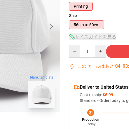
Printing
Size
56cm to 60cm
サイズガイドを見る
Quantity
このセールはあと
04
:
03
blank template
Deliver to United States
Cost to ship:
$6.99
Standard - Order today to g
Production
Today