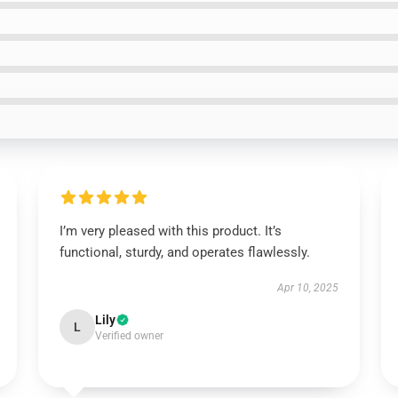
I’m very pleased with this product. It’s
functional, sturdy, and operates flawlessly.
Apr 10, 2025
Lily
L
Verified owner