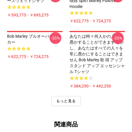
ースウェットシャツ
喫煙 Spliff Marley Pullover
Hoodie
￥593,775 - ￥695,275
￥622,775 - ￥724,275
Bob Marley プルオーバーパー
あなたは時々何人かの人々を
-20%
-20%
カー
愚かすることができます しか
し、あなたはすべての人々を
常に愚かにすることはできま
￥622,775 - ￥724,275
せん Bob Marley 歌 得 アップ
スタンド アップ エッセンシャ
ル Tシャツ
￥384,250 - ￥442,250
もっと見る
関連商品