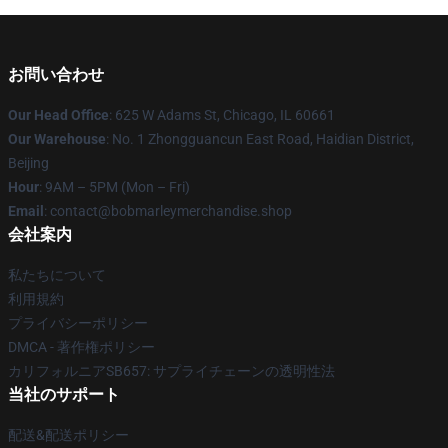
お問い合わせ
Our Head Office
: 625 W Adams St, Chicago, IL 60661
Our Warehouse
: No. 1 Zhongguancun East Road, Haidian District,
Beijing
Hour
: 9AM – 5PM (Mon – Fri)
Email
: contact@bobmarleymerchandise.shop
会社案内
私たちについて
利用規約
プライバシーポリシー
DMCA - 著作権ポリシー
カリフォルニアSB657: サプライチェーンの透明性法
当社のサポート
配送&配送ポリシー