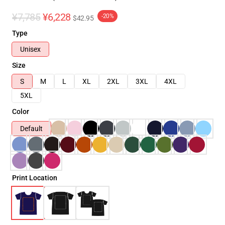
¥7,785
¥6,228
-20%
$42.95
Type
Unisex
Size
S
M
L
XL
2XL
3XL
4XL
5XL
Color
Default
Print Location