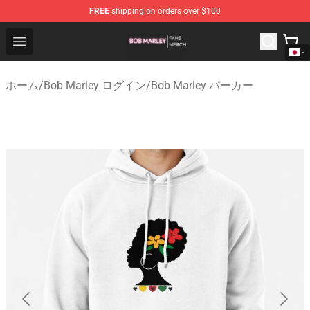
FREE
shipping on orders over $100
Bob Marley Shop - Official Bob Marley Merchandise Stor
Open menu
ホーム
/
Bob Marley ログイン
/
Bob Marley パーカー