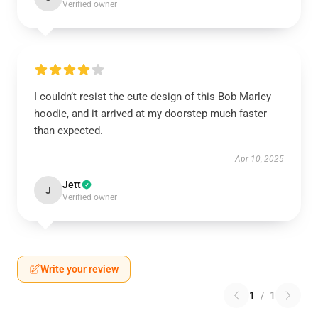
Verified owner
I couldn’t resist the cute design of this Bob Marley
hoodie, and it arrived at my doorstep much faster
than expected.
Apr 10, 2025
Jett
J
Verified owner
Write your review
1
/
1