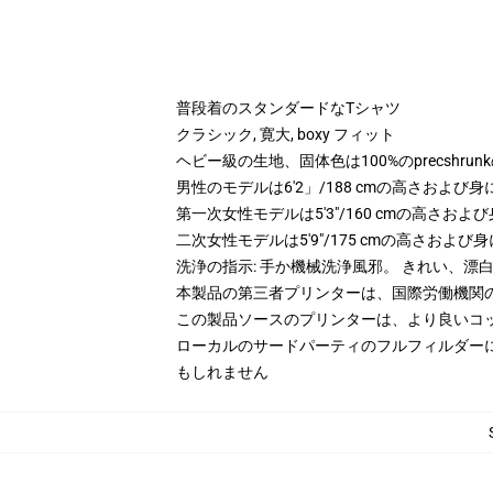
普段着のスタンダードなTシャツ
クラシック, 寛大, boxy フィット
ヘビー級の生地、固体色は100%のprecshrun
男性のモデルは6'2」/188 cmの高さおよ
第一次女性モデルは5'3"/160 cmの高さ
二次女性モデルは5'9"/175 cmの高さおよ
洗浄の指示: 手か機械洗浄風邪。 きれい、
本製品の第三者プリンターは、国際労働機関
この製品ソースのプリンターは、より良いコ
ローカルのサードパーティのフルフィルダー
もしれません