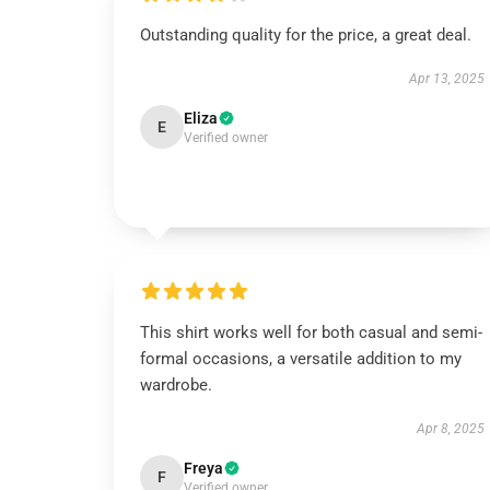
Outstanding quality for the price, a great deal.
Apr 13, 2025
Eliza
E
Verified owner
This shirt works well for both casual and semi-
formal occasions, a versatile addition to my
wardrobe.
Apr 8, 2025
Freya
F
Verified owner