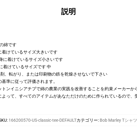
説明
kの綿です
び身に着けているサイズ大きいです
および身に着けているサイズ小さいです
び身に着けているサイズです 中
漂白剤、転がり、または印刷物の鉄を乾燥させないで下さい
の基準に従って評価されます。
ットンイニシアチブで綿の農業の実践を改善することを約束メーカーか
によって、すべてのアイテムがあなただけのために作られているので、
SKU
:
166200570-US-classic-tee-DEFAULT
カテゴリー
:
Bob Marley Tシャ