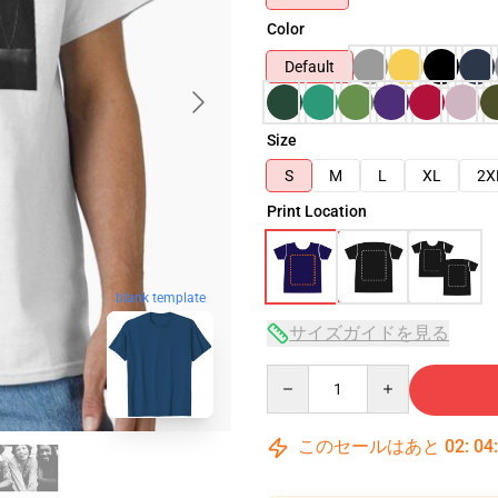
Color
Default
Size
S
M
L
XL
2X
Print Location
blank template
サイズガイドを見る
Quantity
このセールはあと
02
:
04