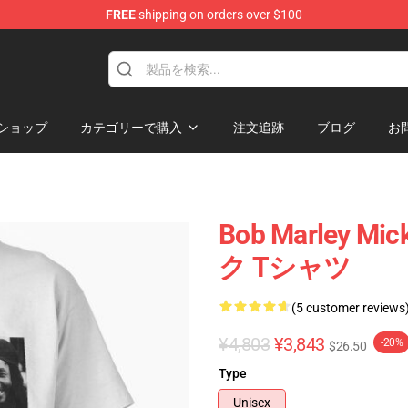
FREE
shipping on orders over $100
ore
ショップ
カテゴリーで購入
注文追跡
ブログ
お
Bob Marley Mi
ク Tシャツ
(5 customer reviews
¥4,803
¥3,843
-20%
$26.50
Type
Unisex