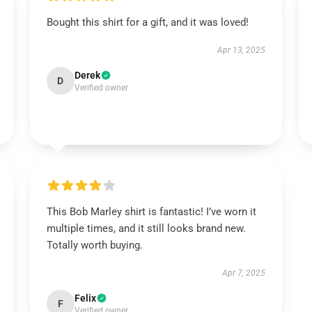
Bought this shirt for a gift, and it was loved!
Apr 13, 2025
Derek
D
Verified owner
This Bob Marley shirt is fantastic! I’ve worn it
multiple times, and it still looks brand new.
Totally worth buying.
Apr 7, 2025
Felix
F
Verified owner