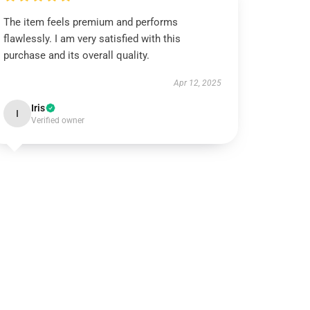
The item feels premium and performs
flawlessly. I am very satisfied with this
purchase and its overall quality.
Apr 12, 2025
Iris
I
Verified owner