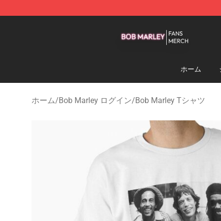
Bob Marley Shop - Official Bob Marley Merchandise St
ホーム
ホーム
/
Bob Marley ログイン
/
Bob Marley Tシャツ