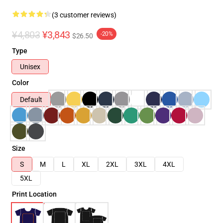
(3 customer reviews)
¥4,803
¥3,843
-20%
$26.50
Type
Unisex
Color
Default
Size
S
M
L
XL
2XL
3XL
4XL
5XL
Print Location