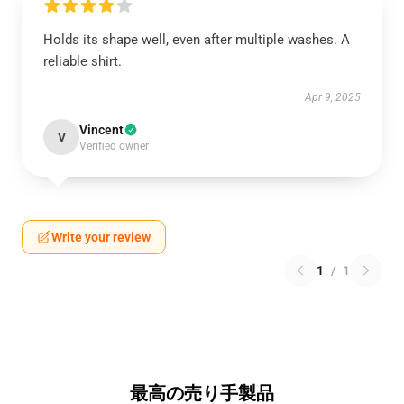
Holds its shape well, even after multiple washes. A
reliable shirt.
Apr 9, 2025
Vincent
V
Verified owner
Write your review
1
/
1
最高の売り手製品