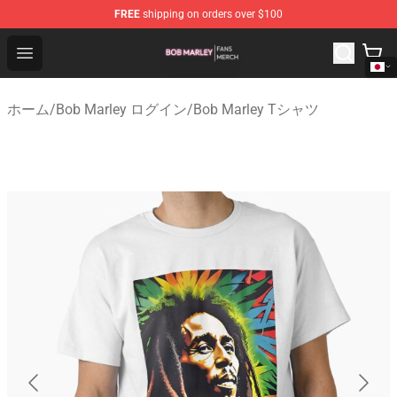
FREE
shipping on orders over $100
Bob Marley Shop - Official Bob Marley Merchandise Stor
Open menu
ホーム
/
Bob Marley ログイン
/
Bob Marley Tシャツ