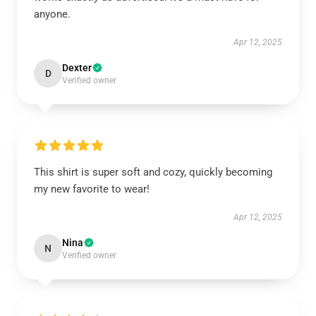
anyone.
Apr 12, 2025
Dexter
D
Verified owner
This shirt is super soft and cozy, quickly becoming
my new favorite to wear!
Apr 12, 2025
Nina
N
Verified owner