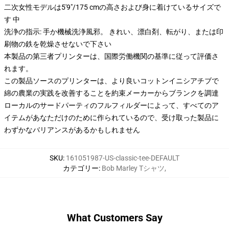
二次女性モデルは5'9"/175 cmの高さおよび身に着けているサイズで
す 中
洗浄の指示: 手か機械洗浄風邪。 きれい、漂白剤、転がり、または印
刷物の鉄を乾燥させないで下さい
本製品の第三者プリンターは、国際労働機関の基準に従って評価さ
れます。
この製品ソースのプリンターは、より良いコットンイニシアチブで
綿の農業の実践を改善することを約束メーカーからブランクを調達
ローカルのサードパーティのフルフィルダーによって、すべてのア
イテムがあなただけのために作られているので、受け取った製品に
わずかなバリアンスがあるかもしれません
SKU
:
161051987-US-classic-tee-DEFAULT
カテゴリー
:
Bob Marley Tシャツ
,
What Customers Say