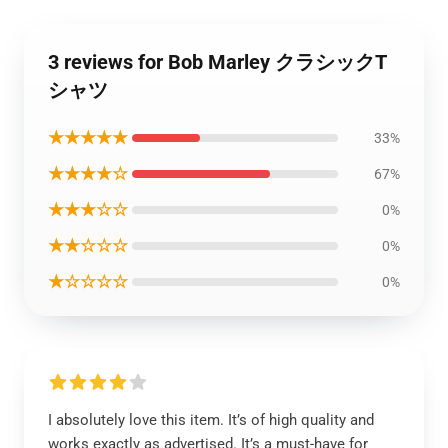
3 reviews for Bob Marley クラシックT
シャツ
★★★★★
33%
★★★★☆
67%
★★★☆☆
0%
★★☆☆☆
0%
★☆☆☆☆
0%
I absolutely love this item. It’s of high quality and
works exactly as advertised. It’s a must-have for