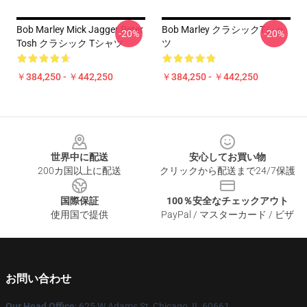
Bob Marley Mick Jagger Peter
Bob Marley クラシックTシャ
-20%
-20%
Tosh クラシック Tシャツ
ツ
￥384,250 - ￥442,250
￥384,250 - ￥442,250
Footer
世界中に配送
安心してお買い物
200カ国以上に配送
クリックから配送まで24/7保護
国際保証
100％安全なチェックアウト
使用国で提供
PayPal / マスターカード / ビザ
お問い合わせ
Our Head Office
: 625 W Adams St, Chicago, IL 60661