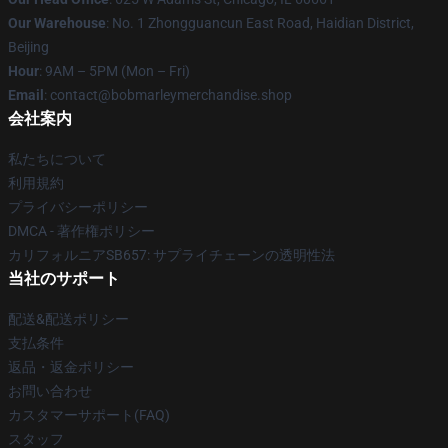
Our Warehouse
: No. 1 Zhongguancun East Road, Haidian District,
Beijing
Hour
: 9AM – 5PM (Mon – Fri)
Email
: contact@bobmarleymerchandise.shop
会社案内
私たちについて
利用規約
プライバシーポリシー
DMCA - 著作権ポリシー
カリフォルニアSB657: サプライチェーンの透明性法
当社のサポート
配送&配送ポリシー
支払条件
返品・返金ポリシー
お問い合わせ
カスタマーサポート(FAQ)
スタッフ