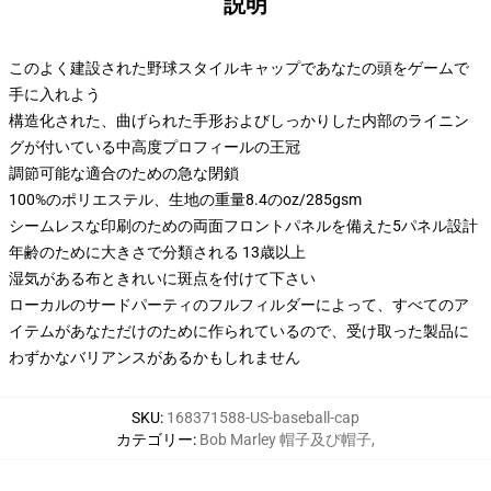
説明
このよく建設された野球スタイルキャップであなたの頭をゲームで
手に入れよう
構造化された、曲げられた手形およびしっかりした内部のライニン
グが付いている中高度プロフィールの王冠
調節可能な適合のための急な閉鎖
100%のポリエステル、生地の重量8.4のoz/285gsm
シームレスな印刷のための両面フロントパネルを備えた5パネル設計
年齢のために大きさで分類される 13歳以上
湿気がある布ときれいに斑点を付けて下さい
ローカルのサードパーティのフルフィルダーによって、すべてのア
イテムがあなただけのために作られているので、受け取った製品に
わずかなバリアンスがあるかもしれません
SKU
:
168371588-US-baseball-cap
カテゴリー
:
Bob Marley 帽子及び帽子
,