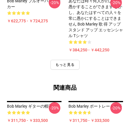
Bob Marley プルオーバーパー
あなたは時々何人かの人々を
-20%
-20%
カー
愚かすることができます しか
し、あなたはすべての人々を
常に愚かにすることはできま
￥622,775 - ￥724,275
せん Bob Marley 歌 得 アップ
スタンド アップ エッセンシャ
ル Tシャツ
￥384,250 - ￥442,250
もっと見る
関連商品
Bob Marley ギターの帽子
Bob Marley ポートレート帽子
-20%
-20%
￥311,750 - ￥333,500
￥311,750 - ￥333,500