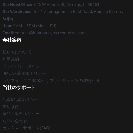
Our Head Office
: 625 W Adams St, Chicago, IL 60661
Our Warehouse
: No. 1 Zhongguancun East Road, Haidian District,
Beijing
Hour
: 9AM – 5PM (Mon – Fri)
Email
: contact@bobmarleymerchandise.shop
会社案内
私たちについて
利用規約
プライバシーポリシー
DMCA - 著作権ポリシー
カリフォルニアSB657: サプライチェーンの透明性法
当社のサポート
配送&配送ポリシー
支払条件
返品・返金ポリシー
お問い合わせ
カスタマーサポート(FAQ)