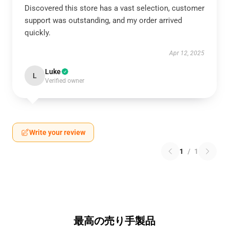
Discovered this store has a vast selection, customer
support was outstanding, and my order arrived
quickly.
Apr 12, 2025
Luke
L
Verified owner
Write your review
1
/
1
最高の売り手製品