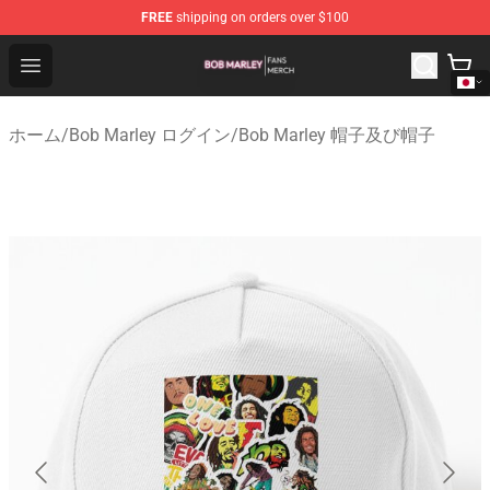
FREE
shipping on orders over $100
Bob Marley Shop - Official Bob Marley Merchandise Stor
Open menu
ホーム
/
Bob Marley ログイン
/
Bob Marley 帽子及び帽子