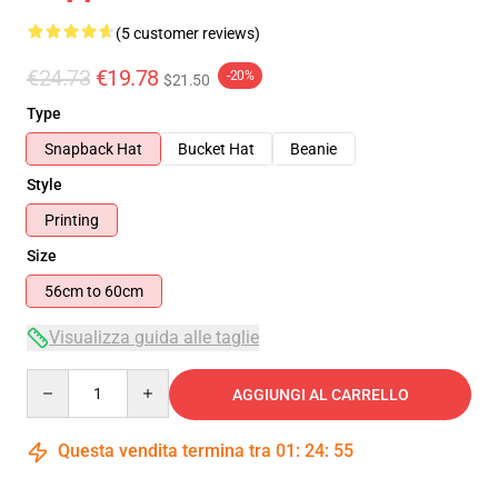
(5 customer reviews)
€24.73
€19.78
-20%
$21.50
Type
Snapback Hat
Bucket Hat
Beanie
Style
Printing
Size
56cm to 60cm
Visualizza guida alle taglie
Quantity
AGGIUNGI AL CARRELLO
Questa vendita termina tra
01
:
24
:
54