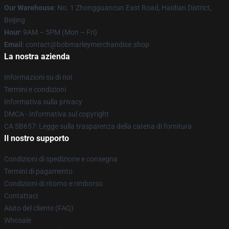
Our Warehouse
: No. 1 Zhongguancun East Road, Haidian District,
Beijing
Hour
: 9AM – 5PM (Mon – Fri)
Email
: contact@bobmarleymerchandise.shop
La nostra azienda
Informazioni su di noi
Termini e condizioni
Informativa sulla privacy
DMCA - Informativa sul copyright
CA SB657: Legge sulla trasparenza della catena di fornitura
Il nostro supporto
Condizioni di spedizione e consegna
Termini di pagamento
Condizioni di ritorno e rimborso
Contattaci
Aiuto del cliente (FAQ)
Whosale