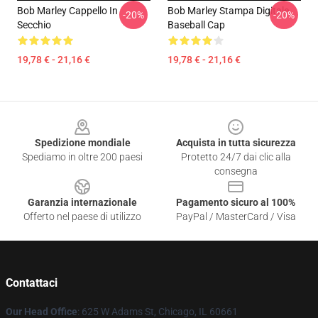
Bob Marley Cappello In
Bob Marley Stampa Digitale
-20%
-20%
Secchio
Baseball Cap
19,78 € - 21,16 €
19,78 € - 21,16 €
Footer
Spedizione mondiale
Acquista in tutta sicurezza
Spediamo in oltre 200 paesi
Protetto 24/7 dai clic alla
consegna
Garanzia internazionale
Pagamento sicuro al 100%
Offerto nel paese di utilizzo
PayPal / MasterCard / Visa
Contattaci
Our Head Office
: 625 W Adams St, Chicago, IL 60661