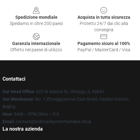
Footer
Spedizione mondiale
Acquista in tutta sicurezza
Spediamo in oltre 200 paesi
Protetto 24/7 dai clic alla
consegna
Garanzia internazionale
Pagamento sicuro al 100%
Offerto nel paese di utilizzo
PayPal / MasterCard / Visa
Contattaci
Our Head Office
: 625 W Adams St, Chicago, IL 60661
Our Warehouse
: No. 1 Zhongguancun East Road, Haidian District,
Beijing
Hour
: 9AM – 5PM (Mon – Fri)
Email
: contact@bobmarleymerchandise.shop
La nostra azienda