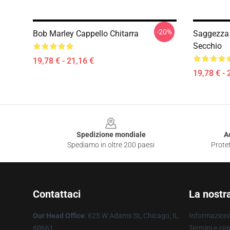
-20%
Bob Marley Cappello Chitarra
Saggezza 
Secchio
19,78 € - 21,16 €
19,78 € - 
Footer
Spedizione mondiale
A
Spediamo in oltre 200 paesi
Protet
Contattaci
La nostr
Our Head Office
: 625 W Adams St, Chicago, IL
Informazioni 
60661
Termini e con