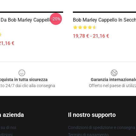
-20%
Da Bob Marley Cappello In
Bob Marley Cappello In Secc
19,78 € - 21,16 €
21,16 €
cquista in tutta sicurezza
Garanzia internazional
to 24/7 dai clic alla consegna
Offerto nel paese di utiliz
a azienda
Il nostro supporto
su di noi
Condizioni di spedizione e consegna
dizioni
Termini di pagamento