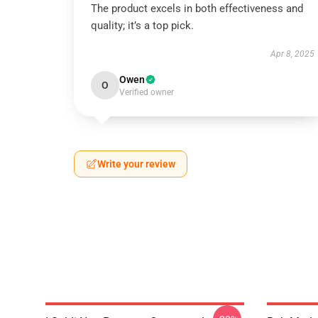
The product excels in both effectiveness and
quality; it’s a top pick.
Apr 8, 2025
Owen
O
Verified owner
Write your review