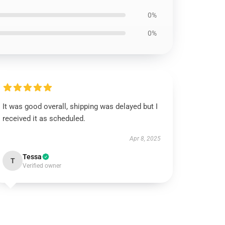
0%
0%
It was good overall, shipping was delayed but I
received it as scheduled.
Apr 8, 2025
Tessa
T
Verified owner