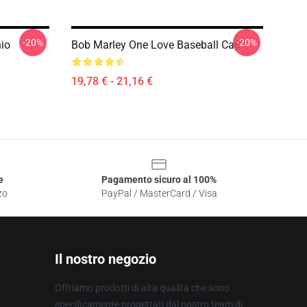
-20%
-20%
hio
Bob Marley One Love Baseball Cap
19,78 € - 21,16 €
e
Pagamento sicuro al 100%
zo
PayPal / MasterCard / Visa
Il nostro negozio
Offriamo prodotti di alta qualità che sono
specificamente progettati dal nostro team di