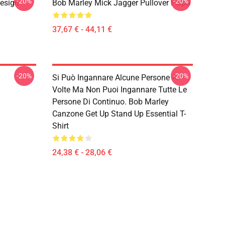
-20%
-20%
Design
Bob Marley Mick Jagger Pullover Felpa
37,67 € - 44,11 €
-20%
-20%
Si Può Ingannare Alcune Persone A
Volte Ma Non Puoi Ingannare Tutte Le
Persone Di Continuo. Bob Marley
Canzone Get Up Stand Up Essential T-
Shirt
24,38 € - 28,06 €