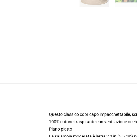
Questo classico copricapo impacchettabile, scru
100% cotone traspirante con ventilazione occhi
Piano piatto
La salamoia moderata è larga 2,2 in (5,5 cm) pe