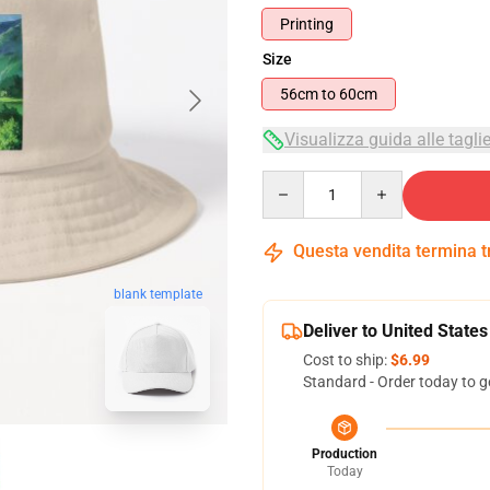
Printing
Size
56cm to 60cm
Visualizza guida alle tagli
Quantity
Questa vendita termina 
blank template
Deliver to United States
Cost to ship:
$6.99
Standard - Order today to g
Production
Today