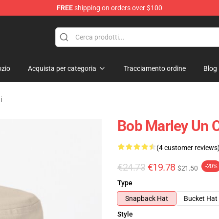
FREE
shipping on orders over $100
ore
zio
Acquista per categoria
Tracciamento ordine
Blog
i
Bob Marley Un 
(4 customer reviews
€24.73
€19.78
-20%
$21.50
Type
Snapback Hat
Bucket Hat
Style