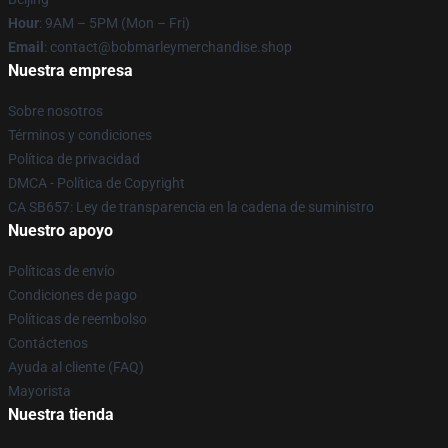
Hour
: 9AM – 5PM (Mon – Fri)
Email
: contact@bobmarleymerchandise.shop
Nuestra empresa
Sobre nosotros
Términos y condiciones
Política de privacidad
DMCA - Política de Copyright
CA SB657: Ley de transparencia en la cadena de suministro
Nuestro apoyo
Políticas de envío
Condiciones de pago
Políticas de reembolso
Contáctenos
Ayuda al cliente (FAQ)
Mayorista
Nuestra tienda