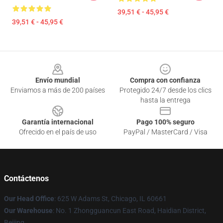
39,51 € - 45,95 €
39,51 € - 45,95 €
Footer
Envío mundial
Compra con confianza
Enviamos a más de 200 países
Protegido 24/7 desde los clics
hasta la entrega
Garantía internacional
Pago 100% seguro
Ofrecido en el país de uso
PayPal / MasterCard / Visa
Contáctenos
Our Head Office
: 625 W Adams St, Chicago, IL 60661
Our Warehouse
: No. 1 Zhongguancun East Road, Haidian District,
Beijing