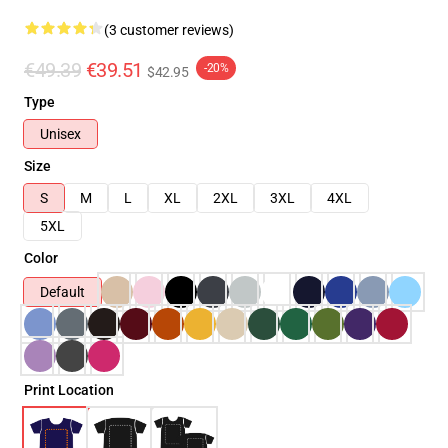
(3 customer reviews)
€49.39
€39.51
-20%
$42.95
Type
Unisex
Size
S
M
L
XL
2XL
3XL
4XL
5XL
Color
Default
Print Location