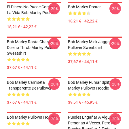
El Dinero No Puede Comprar
Bob Marley Poster
-20%
-20%
La Vida Bob Marley Poster
18,21 € - 42,22 €
18,21 € - 42,22 €
Bob Marley Rasta Character
Bob Marley Mick Jagger
-20%
-20%
Diseño Throb Marley Pullover
Pullover Sweatshirt
Sweatshirt
37,67 € - 44,11 €
37,67 € - 44,11 €
Bob Marley Camiseta
Bob Marley Fumar Spliff
-20%
-20%
Transparente De Pullover
Marley Pullover Hoodie
37,67 € - 44,11 €
39,51 € - 45,95 €
Bob Marley Pullover Hoodie
Puedes Engañar A Algunas
-20%
-20%
Personas A Veces. Pero No
Puedes Engañar A Toda La