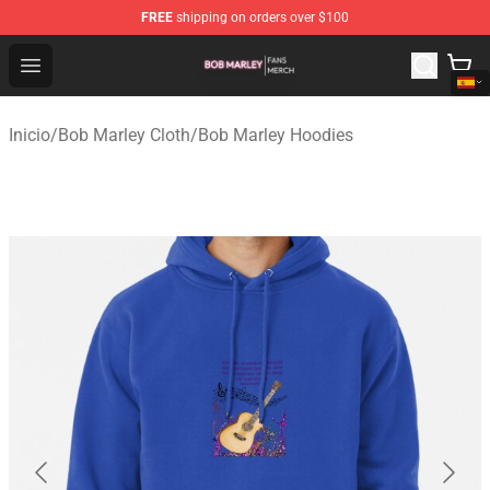
FREE
shipping on orders over $100
Bob Marley Shop - Official Bob Marley Merchandise Stor
Open menu
Inicio
/
Bob Marley Cloth
/
Bob Marley Hoodies