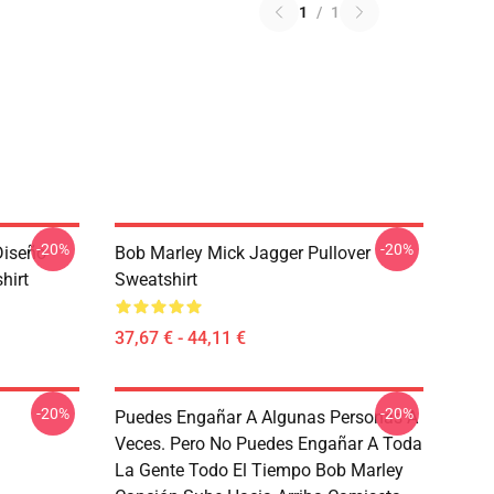
1
/
1
-20%
-20%
Diseño
Bob Marley Mick Jagger Pullover
hirt
Sweatshirt
37,67 € - 44,11 €
-20%
-20%
Puedes Engañar A Algunas Personas A
Veces. Pero No Puedes Engañar A Toda
La Gente Todo El Tiempo Bob Marley