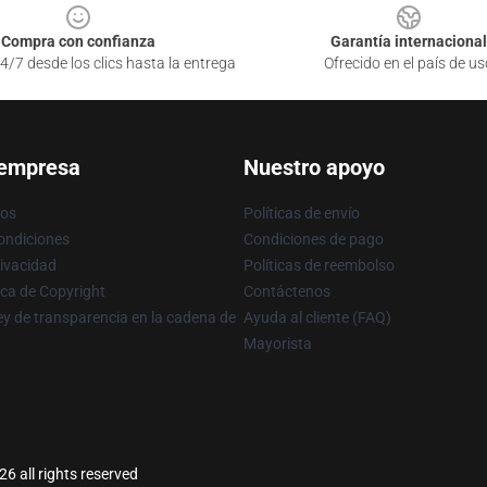
Compra con confianza
Garantía internacional
4/7 desde los clics hasta la entrega
Ofrecido en el país de us
 empresa
Nuestro apoyo
ros
Políticas de envío
ondiciones
Condiciones de pago
rivacidad
Políticas de reembolso
ica de Copyright
Contáctenos
y de transparencia en la cadena de
Ayuda al cliente (FAQ)
Mayorista
6 all rights reserved