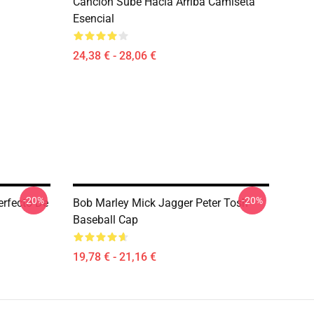
Canción Sube Hacia Arriba Camiseta
Esencial
24,38 € - 28,06 €
-20%
-20%
erfecto De
Bob Marley Mick Jagger Peter Tosh
Baseball Cap
19,78 € - 21,16 €