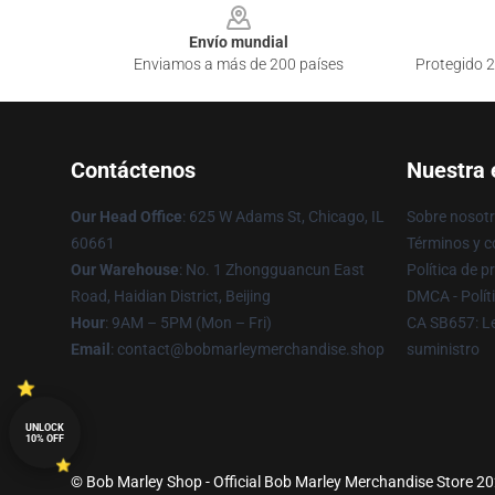
Envío mundial
Enviamos a más de 200 países
Protegido 2
Contáctenos
Nuestra
Our Head Office
: 625 W Adams St, Chicago, IL
Sobre nosot
60661
Términos y c
Our Warehouse
: No. 1 Zhongguancun East
Política de p
Road, Haidian District, Beijing
DMCA - Polít
Hour
: 9AM – 5PM (Mon – Fri)
CA SB657: Le
Email
: contact@bobmarleymerchandise.shop
suministro
UNLOCK
10% OFF
© Bob Marley Shop - Official Bob Marley Merchandise Store 202