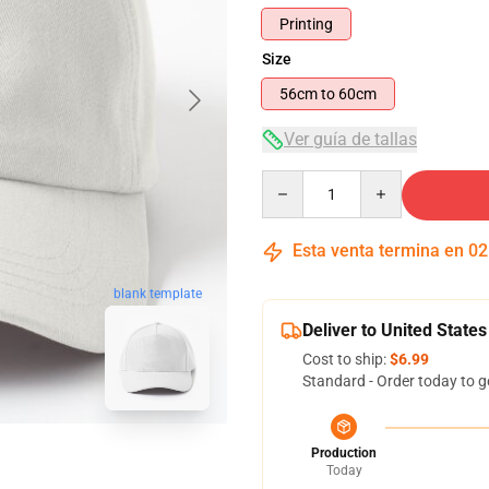
Printing
Size
56cm to 60cm
Ver guía de tallas
Quantity
Esta venta termina en
02
blank template
Deliver to United States
Cost to ship:
$6.99
Standard - Order today to g
Production
Today