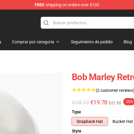
FREE
shipping on orders over $100
ore
a
Comprar por categoría
Seguimiento de pedido
Blog
Bob Marley Retr
(2 customer reviews
€24.73
€19.78
-20%
$21.50
Type
Snapback Hat
Bucket Hat
Style