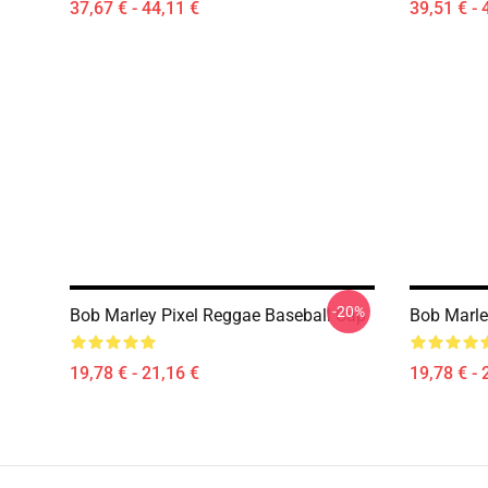
37,67 € - 44,11 €
39,51 € - 
-20%
Bob Marley Pixel Reggae Baseball Cap
Bob Marle
19,78 € - 21,16 €
19,78 € - 
Footer