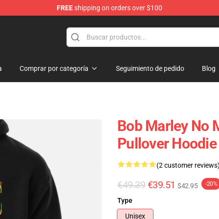
FREE
shipping on orders over $100
ore
a
Comprar por categoría
Seguimiento de pedido
Blog
Bob Marley No 
Pullover Hoodie
(2 customer reviews
€49.39
€39.51
-20%
$42.95
Type
Unisex