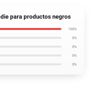
odie para productos negros
100%
0%
0%
0%
0%