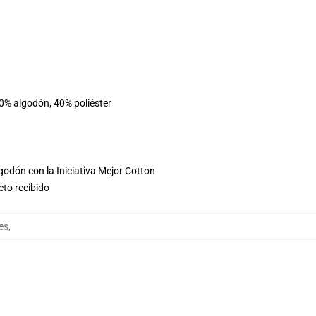
60% algodón, 40% poliéster
godón con la Iniciativa Mejor Cotton
cto recibido
es
,