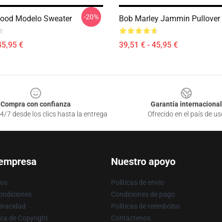
-20%
good Modelo Sweater
Bob Marley Jammin Pullover
45,95 €
39,51 € - 45,95 €
Compra con confianza
Garantía internacional
4/7 desde los clics hasta la entrega
Ofrecido en el país de us
 empresa
Nuestro apoyo
ros
Políticas de envío
ondiciones
Condiciones de pago
rivacidad
Políticas de reembolso
ica de Copyright
Contáctenos