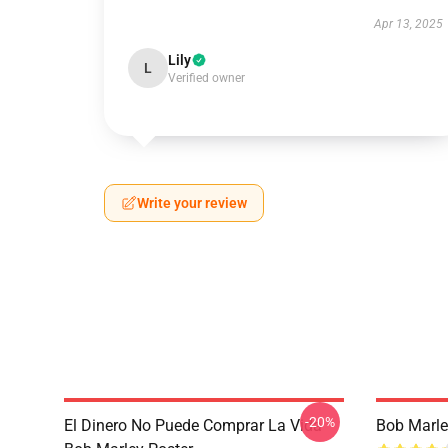
Apr 13, 2025
Lily
L
Verified owner
Write your review
-20%
El Dinero No Puede Comprar La Vida
Bob Marle