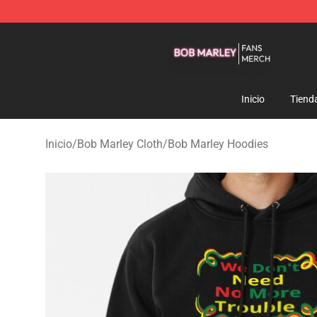
Bob Marley Shop - Official Bob Marley Merchandise St
Inicio
Tiend
Inicio
/
Bob Marley Cloth
/
Bob Marley Hoodies