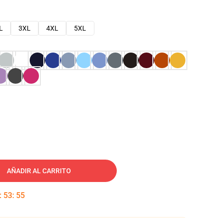
L
3XL
4XL
5XL
AÑADIR AL CARRITO
:
53
:
54