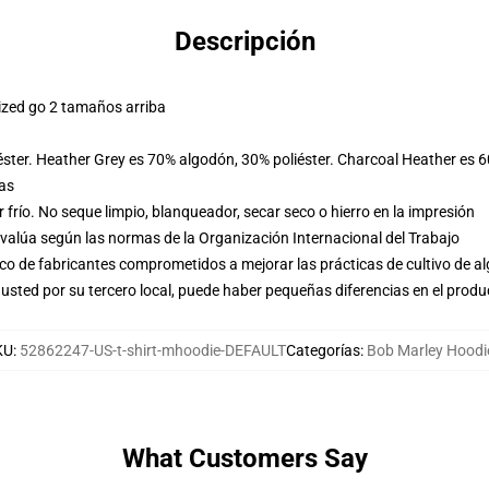
Descripción
ized go 2 tamaños arriba
éster. Heather Grey es 70% algodón, 30% poliéster. Charcoal Heather es 
las
frío. No seque limpio, blanqueador, secar seco o hierro en la impresión
evalúa según las normas de la Organización Internacional del Trabajo
o de fabricantes comprometidos a mejorar las prácticas de cultivo de al
usted por su tercero local, puede haber pequeñas diferencias en el produ
KU
:
52862247-US-t-shirt-mhoodie-DEFAULT
Categorías
:
Bob Marley Hoodi
What Customers Say