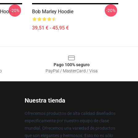
-20%
-20%
 Hoodie
Bob Marley Hoodie
39,51 € - 45,95 €
Pago 100% seguro
o
PayPal / MasterCard / Visa
Nuestra tienda
Ofrecemos productos de alta calidad diseñados
específicamente por nuestro equipo de clase
mundial. Ofrecemos una variedad de productos
que son elegantes y hermosos. Esto no es sólo