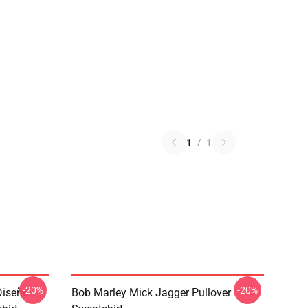
1
/
1
-20%
-20%
Diseño
Bob Marley Mick Jagger Pullover