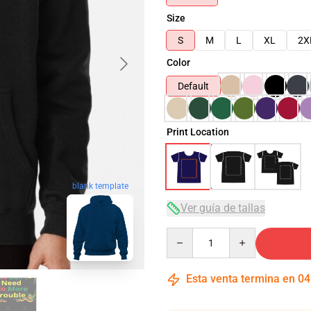
Size
S
M
L
XL
2X
Color
Default
Print Location
blank template
Ver guía de tallas
Quantity
Esta venta termina en
04