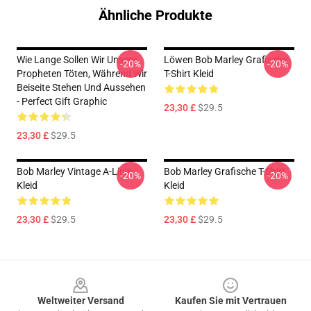
Ähnliche Produkte
Wie Lange Sollen Wir Unsere
Löwen Bob Marley Grafische
-20%
-20%
Propheten Töten, Während Wir
T-Shirt Kleid
Beiseite Stehen Und Aussehen
- Perfect Gift Graphic
23,30 £
$29.5
23,30 £
$29.5
Bob Marley Vintage A-Linie
Bob Marley Grafische T-Shirt
-20%
-20%
Kleid
Kleid
23,30 £
$29.5
23,30 £
$29.5
Footer
Weltweiter Versand
Kaufen Sie mit Vertrauen