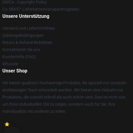
DMCA - Copyright Policy
CA SB657: Lieferkettentransparenzgesetz
Unsere Unterstützung
Versand und Lieferrichtlinien
Zahlungsbedingungen
Return & Refund Richtlinien
Kontaktieren Sie uns
Kundenhilfe (FAQ)
Whosale
Unser Shop
Wir bieten qualitativ hochwertige Produkte, die speziell von unserem
erstklassigen Team entwickelt werden. Wir bieten eine Vielzahl von
Produkten, die sowohl stilvoll als auch schön sind. Dies ist nicht nur,
um Ihren individuellen Stil zu zeigen, sondern auch für Sie, Ihre
Individualität mit anderen zu teilen.