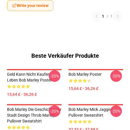
Write your review
1
/
1
Beste Verkäufer Produkte
Geld Kann Nicht Kaufen
Bob Marley Poster
-20%
-20%
Leben Bob Marley Poster
15,64 £ - 36,26 £
15,64 £ - 36,26 £
Bob Marley Die Geschichte Der
Bob Marley Mick Jagger
-20%
-20%
Stadt Design Throb Marley
Pullover Sweatshirt
Pullover Sweatshirt
32,35 £ - 37,88 £