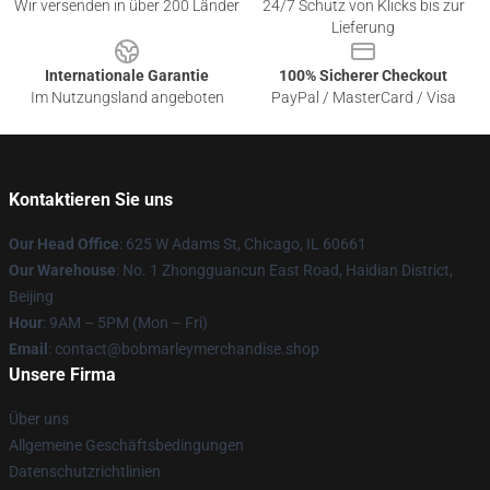
Wir versenden in über 200 Länder
24/7 Schutz von Klicks bis zur
Lieferung
Internationale Garantie
100% Sicherer Checkout
Im Nutzungsland angeboten
PayPal / MasterCard / Visa
Kontaktieren Sie uns
Our Head Office
: 625 W Adams St, Chicago, IL 60661
Our Warehouse
: No. 1 Zhongguancun East Road, Haidian District,
Beijing
Hour
: 9AM – 5PM (Mon – Fri)
Email
: contact@bobmarleymerchandise.shop
Unsere Firma
Über uns
Allgemeine Geschäftsbedingungen
Datenschutzrichtlinien