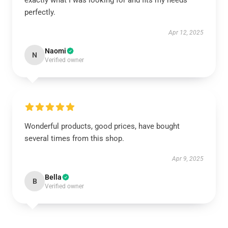
exactly what I was looking for and fits my needs
perfectly.
Apr 12, 2025
Naomi
N
Verified owner
Wonderful products, good prices, have bought
several times from this shop.
Apr 9, 2025
Bella
B
Verified owner