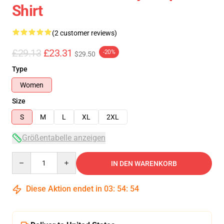
Shirt
(2 customer reviews)
£29.13
£23.31
-20%
$29.50
Type
Women
Size
S
M
L
XL
2XL
Größentabelle anzeigen
Quantity
IN DEN WARENKORB
Diese Aktion endet in
03
:
54
:
54