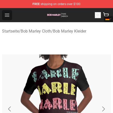
FREE
shipping on orders over $100
Bob Marley Shop - Official Bob Marley Merchandise Stor
Open menu
Startseite
/
Bob Marley Cloth
/
Bob Marley Kleider