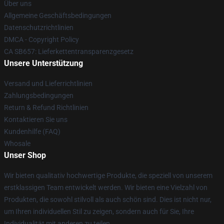
Über uns
Allgemeine Geschäftsbedingungen
Datenschutzrichtlinien
DMCA - Copyright Policy
CA SB657: Lieferkettentransparenzgesetz
Unsere Unterstützung
Versand und Lieferrichtlinien
Zahlungsbedingungen
Return & Refund Richtlinien
Kontaktieren Sie uns
Kundenhilfe (FAQ)
Whosale
Unser Shop
Wir bieten qualitativ hochwertige Produkte, die speziell von unserem
erstklassigen Team entwickelt werden. Wir bieten eine Vielzahl von
Produkten, die sowohl stilvoll als auch schön sind. Dies ist nicht nur,
um Ihren individuellen Stil zu zeigen, sondern auch für Sie, Ihre
Individualität mit anderen zu teilen.