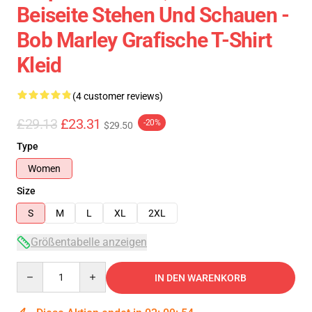
Beiseite Stehen Und Schauen -
Bob Marley Grafische T-Shirt
Kleid
(4 customer reviews)
£29.13
£23.31
-20%
$29.50
Type
Women
Size
S
M
L
XL
2XL
Größentabelle anzeigen
Quantity
IN DEN WARENKORB