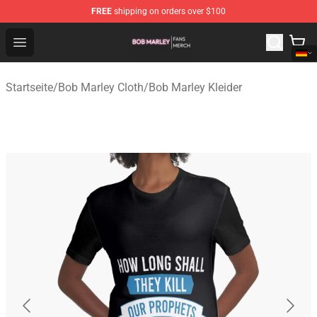
FREE
shipping on orders over $100
Bob Marley Shop - Official Bob Marley Merchandise Stor
Open menu
Startseite
/
Bob Marley Cloth
/
Bob Marley Kleider