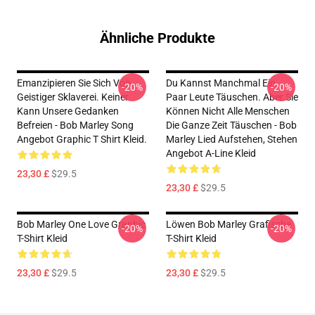
Ähnliche Produkte
Emanzipieren Sie Sich Von
Du Kannst Manchmal Ein
-20%
-20%
Geistiger Sklaverei. Keiner
Paar Leute Täuschen. Aber Sie
Kann Unsere Gedanken
Können Nicht Alle Menschen
Befreien - Bob Marley Song
Die Ganze Zeit Täuschen - Bob
Angebot Graphic T Shirt Kleid.
Marley Lied Aufstehen, Stehen
Angebot A-Line Kleid
23,30 £
$29.5
23,30 £
$29.5
Bob Marley One Love Graphic
Löwen Bob Marley Grafische
-20%
-20%
T-Shirt Kleid
T-Shirt Kleid
23,30 £
$29.5
23,30 £
$29.5