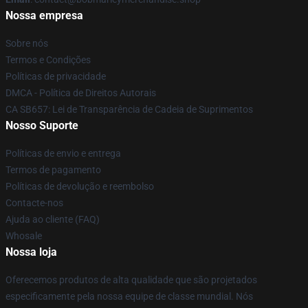
Nossa empresa
Sobre nós
Termos e Condições
Políticas de privacidade
DMCA - Política de Direitos Autorais
CA SB657: Lei de Transparência de Cadeia de Suprimentos
Nosso Suporte
Políticas de envio e entrega
Termos de pagamento
Políticas de devolução e reembolso
Contacte-nos
Ajuda ao cliente (FAQ)
Whosale
Nossa loja
Oferecemos produtos de alta qualidade que são projetados
especificamente pela nossa equipe de classe mundial. Nós