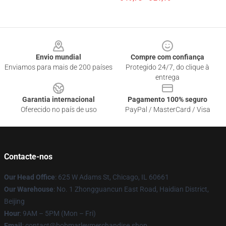
Footer
Envio mundial
Compre com confiança
Enviamos para mais de 200 países
Protegido 24/7, do clique à
entrega
Garantia internacional
Pagamento 100% seguro
Oferecido no país de uso
PayPal / MasterCard / Visa
Contacte-nos
Our Head Office
: 625 W Adams St, Chicago, IL 60661
Our Warehouse
: No. 1 Zhongguancun East Road, Haidian District,
Beijing
Hour
: 9AM – 5PM (Mon – Fri)
Email
: contact@bobmarleymerchandise.shop