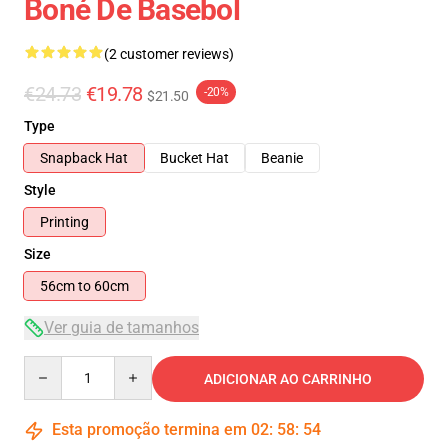
Boné De Basebol
(2 customer reviews)
€24.73
€19.78
-20%
$21.50
Type
Snapback Hat
Bucket Hat
Beanie
Style
Printing
Size
56cm to 60cm
Ver guia de tamanhos
Quantity
ADICIONAR AO CARRINHO
Esta promoção termina em
02
:
58
:
54