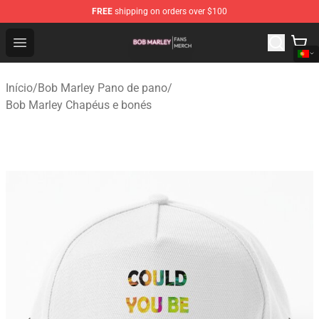
FREE
shipping on orders over $100
Bob Marley Shop - Official Bob Marley Merchandise Stor
Open menu
Início
/
Bob Marley Pano de pano
/
Bob Marley Chapéus e bonés