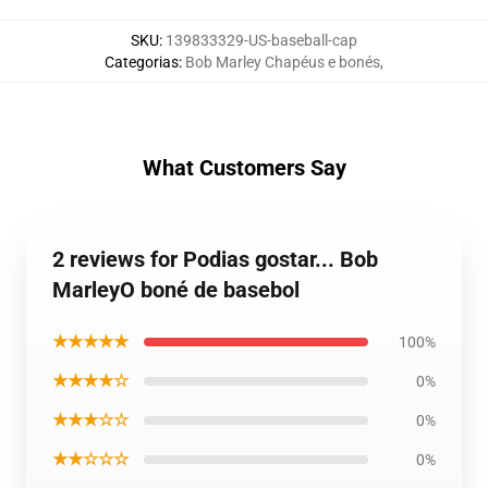
SKU
:
139833329-US-baseball-cap
Categorias
:
Bob Marley Chapéus e bonés
,
What Customers Say
2 reviews for Podias gostar... Bob
MarleyO boné de basebol
★★★★★
100%
★★★★☆
0%
★★★☆☆
0%
★★☆☆☆
0%