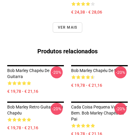
€ 24,38 - € 28,06
VER MAIS
Produtos relacionados
Bob Marley Chapéu De
Bob Marley Chapéu De Balde
-20%
-20%
Guitarra
€ 19,78 - € 21,16
€ 19,78 - € 21,16
Bob Marley Retro Guitarra Pai
Cada Coisa Pequena Vai Ficar
-20%
-20%
Chapéu
Bem. Bob Marley Chapéu De
Pai
€ 19,78 - € 21,16
€ 19,78 - € 21,16