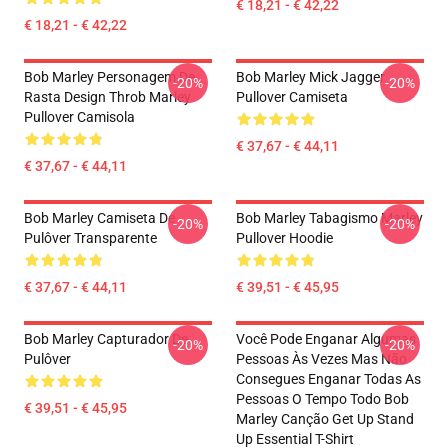
€ 18,21 - € 42,22
€ 18,21 - € 42,22
Bob Marley Personagem De
Bob Marley Mick Jagger
-20%
-20%
Rasta Design Throb Marley
Pullover Camiseta
Pullover Camisola
€ 37,67 - € 44,11
€ 37,67 - € 44,11
Bob Marley Camiseta De
Bob Marley Tabagismo Marley
-20%
-20%
Pulôver Transparente
Pullover Hoodie
€ 37,67 - € 44,11
€ 39,51 - € 45,95
Bob Marley Capturador De
Você Pode Enganar Algumas
-20%
-20%
Pulôver
Pessoas Às Vezes Mas Não
Consegues Enganar Todas As
Pessoas O Tempo Todo Bob
€ 39,51 - € 45,95
Marley Canção Get Up Stand
Up Essential T-Shirt