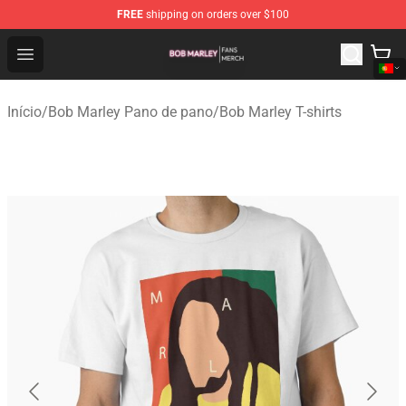
FREE
shipping on orders over $100
Bob Marley Shop - Official Bob Marley Merchandise Stor
Open menu
Início
/
Bob Marley Pano de pano
/
Bob Marley T-shirts