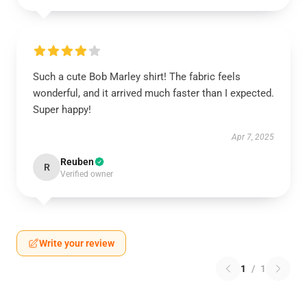
Such a cute Bob Marley shirt! The fabric feels
wonderful, and it arrived much faster than I expected.
Super happy!
Apr 7, 2025
Reuben
R
Verified owner
Write your review
1
/
1