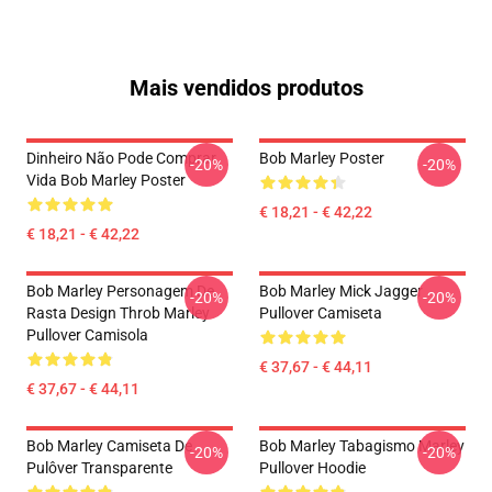
Mais vendidos produtos
Dinheiro Não Pode Comprar
Bob Marley Poster
-20%
-20%
Vida Bob Marley Poster
€ 18,21 - € 42,22
€ 18,21 - € 42,22
Bob Marley Personagem De
Bob Marley Mick Jagger
-20%
-20%
Rasta Design Throb Marley
Pullover Camiseta
Pullover Camisola
€ 37,67 - € 44,11
€ 37,67 - € 44,11
Bob Marley Camiseta De
Bob Marley Tabagismo Marley
-20%
-20%
Pulôver Transparente
Pullover Hoodie