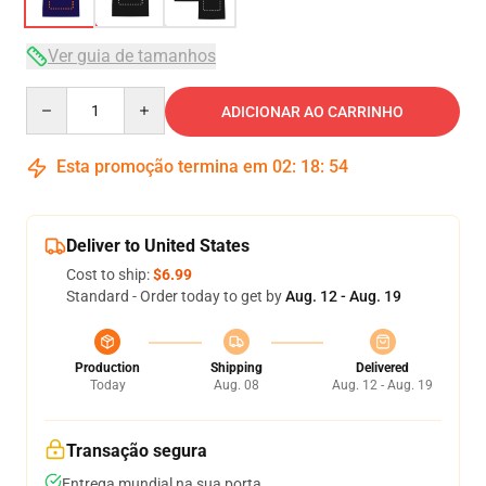
Ver guia de tamanhos
Quantity
ADICIONAR AO CARRINHO
Esta promoção termina em
02
:
18
:
53
Deliver to United States
Cost to ship:
$6.99
Standard - Order today to get by
Aug. 12 - Aug. 19
Production
Shipping
Delivered
Today
Aug. 08
Aug. 12 - Aug. 19
Transação segura
Entrega mundial na sua porta