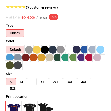
(5 customer reviews)
€30.48
€24.38
-20%
$26.50
Type
Unisex
Color
Default
Size
S
M
L
XL
2XL
3XL
4XL
5XL
Print Location