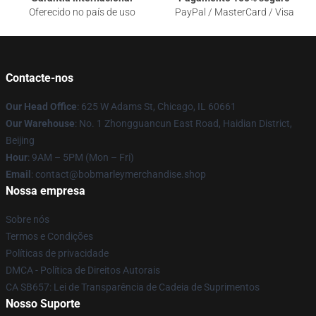
Oferecido no país de uso
PayPal / MasterCard / Visa
Contacte-nos
Our Head Office
: 625 W Adams St, Chicago, IL 60661
Our Warehouse
: No. 1 Zhongguancun East Road, Haidian District,
Beijing
Hour
: 9AM – 5PM (Mon – Fri)
Email
: contact@bobmarleymerchandise.shop
Nossa empresa
Sobre nós
Termos e Condições
Políticas de privacidade
DMCA - Política de Direitos Autorais
CA SB657: Lei de Transparência de Cadeia de Suprimentos
Nosso Suporte