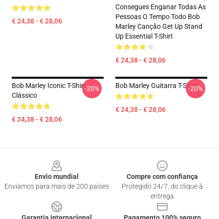
Consegues Enganar Todas As
Pessoas O Tempo Todo Bob
€ 24,38 - € 28,06
Marley Canção Get Up Stand
Up Essential T-Shirt
€ 24,38 - € 28,06
Bob Marley Iconic T-Shirt
Bob Marley Guitarra T-Shirt
-20%
-20%
Clássico
€ 24,38 - € 28,06
€ 24,38 - € 28,06
Footer
Envio mundial
Compre com confiança
Enviamos para mais de 200 países
Protegido 24/7, do clique à
entrega
Garantia internacional
Pagamento 100% seguro