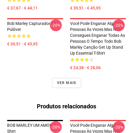
€ 37,67 - € 44,11
€ 39,51 - € 45,95
Bob Marley Capturador De
Você Pode Enganar Algumas
-20%
-20%
Pulôver
Pessoas Às Vezes Mas Não
Consegues Enganar Todas As
Pessoas O Tempo Todo Bob
€ 39,51 - € 45,95
Marley Canção Get Up Stand
Up Essential T-Shirt
€ 24,38 - € 28,06
VER MAIS
Produtos relacionados
BOB MARLEY UM AMOR T-
Você Pode Enganar Algumas
-20%
-20%
Shirt
Pessoas Às Vezes Mas Não