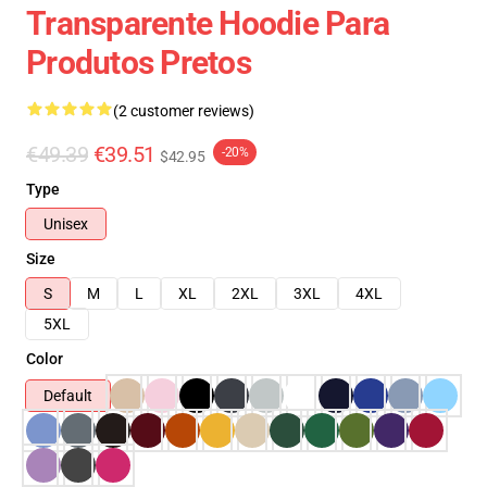
Transparente Hoodie Para
Produtos Pretos
(2 customer reviews)
€49.39
€39.51
-20%
$42.95
Type
Unisex
Size
S
M
L
XL
2XL
3XL
4XL
5XL
Color
Default