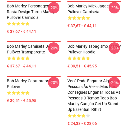
Bob Marley Personagem De
Bob Marley Mick Jagger
-20%
-20%
Rasta Design Throb Marley
Pullover Camiseta
Pullover Camisola
€ 37,67 - € 44,11
€ 37,67 - € 44,11
Bob Marley Camiseta De
Bob Marley Tabagismo Marley
-20%
-20%
Pulôver Transparente
Pullover Hoodie
€ 37,67 - € 44,11
€ 39,51 - € 45,95
Bob Marley Capturador De
Você Pode Enganar Algumas
-20%
-20%
Pulôver
Pessoas Às Vezes Mas Não
Consegues Enganar Todas As
Pessoas O Tempo Todo Bob
€ 39,51 - € 45,95
Marley Canção Get Up Stand
Up Essential T-Shirt
€ 24,38 - € 28,06