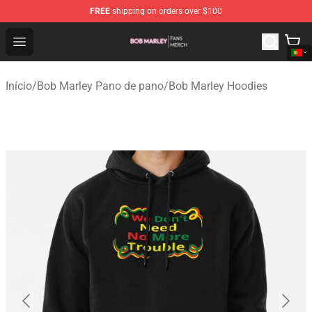
FREE
shipping on orders over $100
Bob Marley Shop - Official Bob Marley Merchandise Stor
Open menu
Início
/
Bob Marley Pano de pano
/
Bob Marley Hoodies