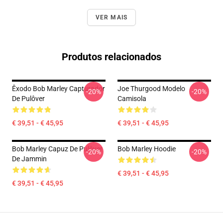
VER MAIS
Produtos relacionados
Êxodo Bob Marley Capturador
Joe Thurgood Modelo
-20%
-20%
De Pulôver
Camisola
€ 39,51 - € 45,95
€ 39,51 - € 45,95
Bob Marley Capuz De Pulôver
Bob Marley Hoodie
-20%
-20%
De Jammin
€ 39,51 - € 45,95
€ 39,51 - € 45,95
Footer