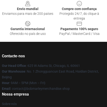
Envio mundial
Compre com confiança
Enviamos para mais de 200 países
Protegido 24/7, do clique à
entrega
Garantia internacional
Pagamento 100% seguro
Oferecido no país de uso
PayPal / MasterCard / Visa
Contacte-nos
Our Head Office
: 625 W Adams St, Chicago, IL 60661
Our Warehouse
: No. 1 Zhongguancun East Road, Haidian District,
Beijing
Hour
: 9AM – 5PM (Mon – Fri)
Email
: contact@bobmarleymerchandise.shop
Nossa empresa
Sobre nós