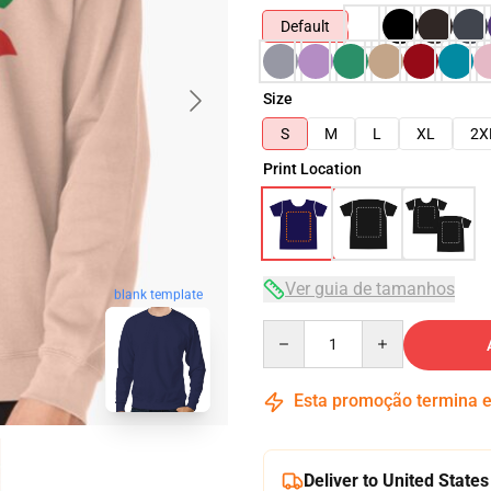
Default
Size
S
M
L
XL
2X
Print Location
Ver guia de tamanhos
blank template
Quantity
Esta promoção termina
Deliver to United States