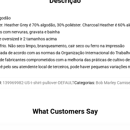
Descrição
lgodão
er. Heather Grey é 70% algodão, 30% poliéster. Charcoal Heather é 60% a
s com nervuras, gravata e bainha
e oversized ir 2 tamanhos acima
frio. Não seco limpo, branqueamento, cair seco ou ferro na impressão
aliada de acordo com as normas da Organização Internacional do Trabalh
de fabricantes comprometidos com a melhoria das práticas de cultivo de
ê pelo seu atendente local de terceiros, pode haver pequenas variações 
U
:
139969982-US-t-shirt-pullover-DEFAULT
Categorias
:
Bob Marley Camise
What Customers Say