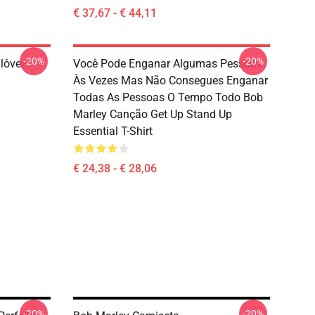
€ 37,67 - € 44,11
-20%
-20%
lôver
Você Pode Enganar Algumas Pessoas
Às Vezes Mas Não Consegues Enganar
Todas As Pessoas O Tempo Todo Bob
Marley Canção Get Up Stand Up
Essential T-Shirt
€ 24,38 - € 28,06
-20%
-20%