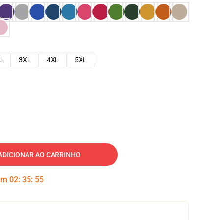
L
3XL
4XL
5XL
ADICIONAR AO CARRINHO
 em
02
:
35
:
54