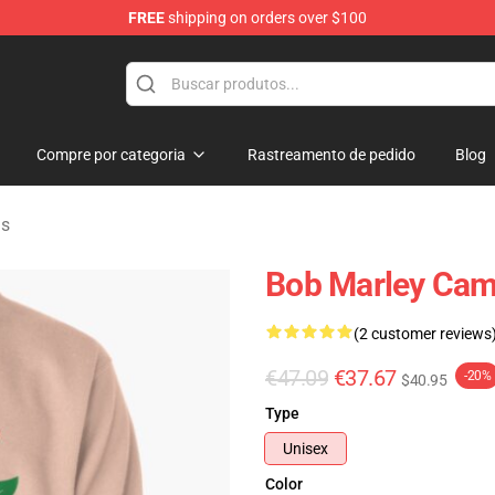
FREE
shipping on orders over $100
ore
Compre por categoria
Rastreamento de pedido
Blog
as
Bob Marley Cam
(2 customer reviews
€47.09
€37.67
-20%
$40.95
Type
Unisex
Color