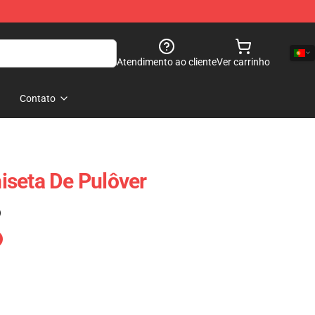
Atendimento ao cliente
Ver carrinho
Contato
iseta De Pulôver
)