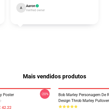
Aaron
A
Verified owner
Mais vendidos produtos
-20%
y Poster
Bob Marley Personagem De 
Design Throb Marley Pullove
€ 42,22